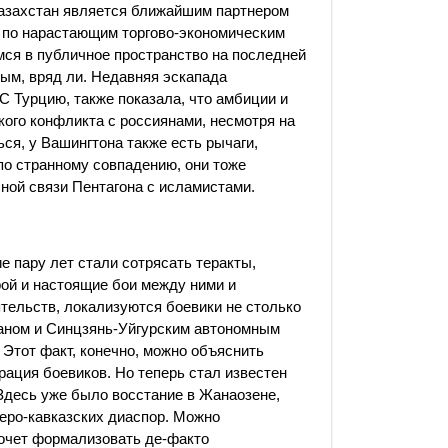
Казахстан является ближайшим партнером
 по нарастающим торгово-экономическим
ся в публичное пространство на последней
ым, вряд ли. Недавняя эскапада
 Турцию, также показала, что амбиции и
кого конфликта с россиянами, несмотря на
ся, у Вашингтона также есть рычаги,
по странному совпадению, они тоже
ной связи Пентагона с исламистами.
е пару лет стали сотрясать теракты,
ой и настоящие бои между ними и
тельств, локализуются боевики не столько
станом и Синцзянь-Уйгурским автономным
. Этот факт, конечно, можно объяснить
рация боевиков. Но теперь стал известен
Здесь уже было восстание в Жанаозене,
веро-кавказских диаспор. Можно
хочет формализовать де-факто