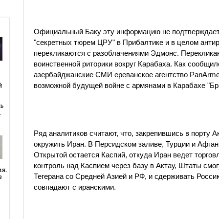
Официальный Баку эту информацию не подтверждает и
"секретных тюрем ЦРУ" в Прибалтике и в целом анти
перекликаются с разоблачениями Эдмонс. Переклика
воинственной риторики вокруг Карабаха. Как сообщил
азербайджанские СМИ ереванское агентство PanArmen
й
й
возможной будущей войне с армянами в Карабахе "Бр
ь
…
Ряд аналитиков считают, что, закрепившись в порту Ак
окружить Иран. В Персидском заливе, Турции и Афган
Открытой остается Каспий, откуда Иран ведет торговл
контроль над Каспием через базу в Актау, Штаты смо
ия.
Тегерана со Средней Азией и РФ, и сдерживать Росси
в
совпадают с иранскими.