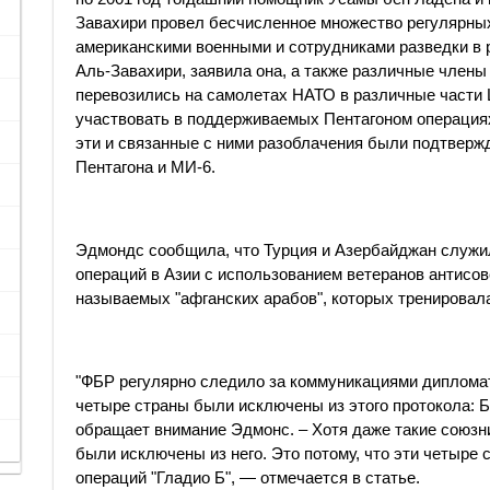
Завахири провел бесчисленное множество регулярных
американскими военными и сотрудниками разведки в р
Аль-Завахири, заявила она, а также различные член
перевозились на самолетах НАТО в различные части 
участвовать в поддерживаемых Пентагоном операциях
эти и связанные с ними разоблачения были подтвер
Пентагона и МИ-6.
Эдмондс сообщила, что Турция и Азербайджан служи
операций в Азии с использованием ветеранов антисов
называемых "афганских арабов", которых тренировал
"ФБР регулярно следило за коммуникациями дипломат
четыре страны были исключены из этого протокола: Б
обращает внимание Эдмонс. – Хотя даже такие союзн
были исключены из него. Это потому, что эти четыре
операций "Гладио Б", — отмечается в статье.