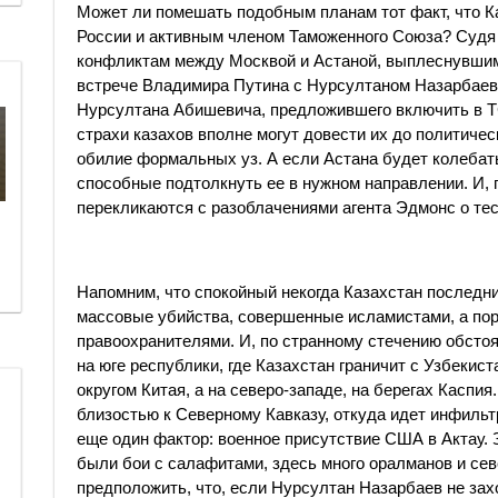
Может ли помешать подобным планам тот факт, что 
России и активным членом Таможенного Союза? Судя
конфликтам между Москвой и Астаной, выплеснувшим
встрече Владимира Путина с Нурсултаном Назарбаев
Нурсултана Абишевича, предложившего включить в ТС
страхи казахов вполне могут довести их до политичес
обилие формальных уз. А если Астана будет колебать
способные подтолкнуть ее в нужном направлении. И, 
перекликаются с разоблачениями агента Эдмонс о тес
Напомним, что спокойный некогда Казахстан последни
массовые убийства, совершенные исламистами, а пор
правоохранителями. И, по странному стечению обстоя
на юге республики, где Казахстан граничит с Узбеки
округом Китая, а на северо-западе, на берегах Каспия
близостью к Северному Кавказу, откуда идет инфильт
еще один фактор: военное присутствие США в Актау. 
были бои с салафитами, здесь много оралманов и се
предположить, что, если Нурсултан Назарбаев не за