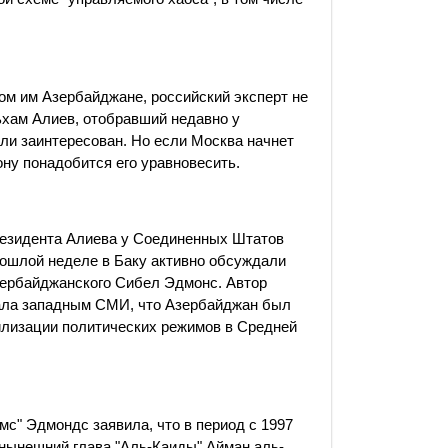
м им Азербайджане, российский эксперт не
ьхам Алиев, отобравший недавно у
ли заинтересован. Но если Москва начнет
ну понадобится его уравновесить.
резидента Алиева у Соединенных Штатов
рошлой неделе в Баку активно обсуждали
ербайджанского Сибел Эдмонс. Автор
ала западным СМИ, что Азербайджан был
илизации политических режимов в Средней
мс" Эдмондс заявила, что в период с 1997
 нынешний глава "Аль-Каиды" Айман аль-