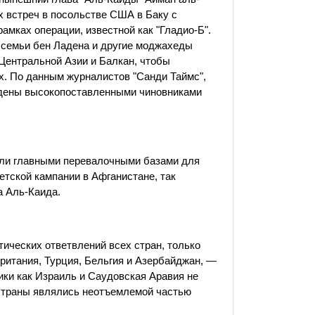
 встреч в посольстве США в Баку с
амках операции, известной как "Гладио-Б".
ы семьи бен Ладена и другие моджахеды
Центральной Азии и Балкан, чтобы
. По данным журналистов "Санди Таймс",
ждены высокопоставленными чиновниками
ли главными перевалочными базами для
етской кампании в Афганистане, так
а Аль-Каида.
ических ответвлений всех стран, только
ритания, Турция, Бельгия и Азербайджан, —
ики как Израиль и Саудовская Аравия не
 страны являлись неотъемлемой частью