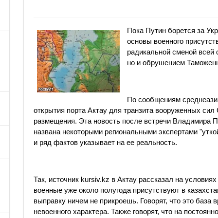
Пока Путин борется за Ук
основы военного присутств
радикальной сменой всей 
но и обрушением Таможенн
По сообщениям среднеази
открытия порта Актау для транзита вооруженных сил
размещения. Эта новость после встречи Владимира 
названа некоторыми региональными экспертами "уткой
и ряд фактов указывает на ее реальность.
Так, источник kursiv.kz в Актау рассказал на услови
военные уже около полугода присутствуют в казахстан
выправку ничем не прикроешь. Говорят, что это база 
невоенного характера. Также говорят, что на постоянн