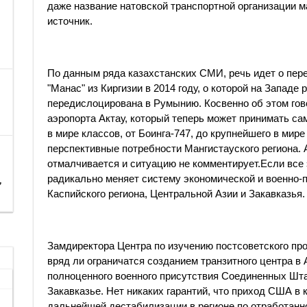
даже название натовской транспортной организации 
источник.
По данным ряда казахстанских СМИ, речь идет о пе
"Манас" из Киргизии в 2014 году, о которой на Западе 
передислоцирована в Румынию. Косвенно об этом го
аэропорта Актау, который теперь может принимать с
в мире классов, от Боинга-747, до крупнейшего в мире
перспективные потребности Мангистауского региона. 
отмалчивается и ситуацию не комментирует.Если все 
радикально меняет систему экономической и военно-
,
Каспийского региона, Центральной Азии и Закавказья.
Замдиректора Центра по изучению постсоветского пр
вряд ли ограничатся созданием транзитного центра в 
полноценного военного присутствия Соединенных Штат
Закавказье. Нет никаких гарантий, что приход США в 
дальнейшей дестабилизации в регионе по отработанно