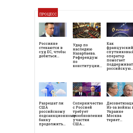
ПРОЦЕСС
Россияне
Как
Удар по
стекаются в
французски
наследию
суд ЕС, чтобы
спутниковы
Назарбаева.
добиться…
оператор
Референдум
помогает
по
поддерживат
конституции…
российскую
Разрешат ли
Соперничество
Десоветизац
США
с Россией
Из-за войны 
российскому
требует
Украине
подсанкционному
возобновления
Москва
банку
участия
теряет…
продолжить…
США…