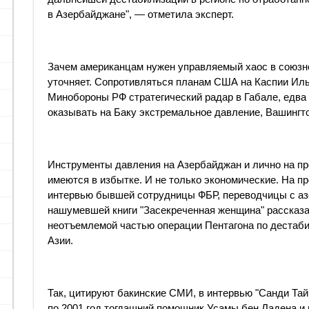
в Азербайджане", — отметила эксперт.
Зачем американцам нужен управляемый хаос в союзно
уточняет. Сопротивляться планам США на Каспии Ил
Минобороны РФ стратегический радар в Габале, едва 
оказывать на Баку экстремальное давление, Вашингто
Инструменты давления на Азербайджан и лично на п
имеются в избытке. И не только экономические. На п
интервью бывшей сотрудницы ФБР, переводчицы с аз
нашумевшей книги "Засекреченная женщина" рассказ
неотъемлемой частью операции Пентагона по дестаб
Азии.
Так, цитируют бакинские СМИ, в интервью "Санди Тай
по 2001 год тогдашний помощник Усамы бен Ладена и