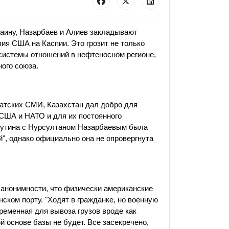
раину, Назарбаев и Алиев закладывают
ия США на Каспии. Это грозит не только
системы отношений в нефтеносном регионе,
ого союза.
атских СМИ, Казахстан дал добро для
 США и НАТО и для их постоянного
Путина с Нурсултаном Назарбаевым была
", однако официально она не опровергнута
ях анонимности, что физически американские
ском порту. "Ходят в гражданке, но военную
временная для вывоза грузов вроде как
ой основе базы не будет. Все засекречено,