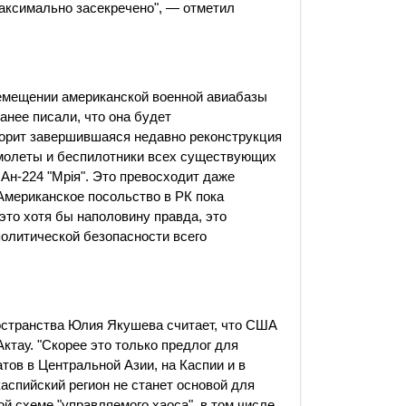
максимально засекречено", — отметил
ремещении американской военной авиабазы
ранее писали, что она будет
ворит завершившаяся недавно реконструкция
амолеты и беспилотники всех существующих
 Ан-224 "Мрiя". Это превосходит даже
Американское посольство в РК пока
это хотя бы наполовину правда, это
политической безопасности всего
остранства Юлия Якушева считает, что США
Актау. "Скорее это только предлог для
ов в Центральной Азии, на Каспии и в
каспийский регион не станет основой для
й схеме "управляемого хаоса", в том числе