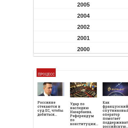
2005
2004
2002
2001
2000
ПРОЦЕСС
Россияне
Как
Удар по
стекаются в
французски
наследию
суд ЕС, чтобы
спутниковы
Назарбаева.
добиться…
оператор
Референдум
помогает
по
поддерживат
конституции…
российскую