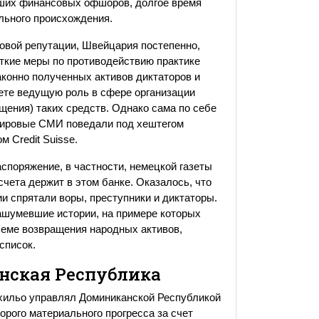
йших финансовых офшоров, долгое время
льного происхождения.
ровой репутации, Швейцария постепенно,
сткие меры по противодействию практике
конно полученных активов диктаторов и
чете ведущую роль в сфере организации
щения) таких средств. Однако сама по себе
 мировые СМИ поведали под хештегом
м Credit Suisse.
споряжение, в частности, немецкой газеты
 счета держит в этом банке. Оказалось, что
ии спрятали воры, преступники и диктаторы.
ашумевшие истории, на примере которых
леме возвращения народных активов,
список.
нская Республика
хильо управлял Доминиканской Республикой
торого материального прогресса за счет