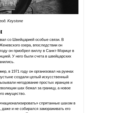
год.
Keystone
н
ал со Швейцарией особые связи. В
 Женевского озера, впоследствии он
 году он приобрел виллу в Санкт-Морице в
енцией. У него были счета в швейцарских
анились.
ер, в 1971 году он организовал на руинах
 пустыне создали целый искусственный
вызывали негодование простых иранцев и
еволюции шах бежал за границу, а новое
его имущество.
«национализировать» спрятанные шахом в
 даже и не собирался замораживать его