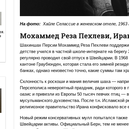
На фото:
Хайле Селассие в женевском отеле, 1963 
ия.
Мохаммед Реза Пехлеви, Ира
в
Шахиншах Персии Мохаммед Реза Пехлеви поддержив
детстве учился в частной школе-интернате на берегу
регулярно проводил свой отпуск в Швейцарии. В 1968
кантоне Граубюнден, которая стала его зимней резид
банках, однако неизвестно точно, какие суммы там хр
Склонность к роскоши и мания величия шаха — наприм
Персеполиса невероятный праздник, ради которого в
оазис и привезли из Европы 50 тысяч певчих птиц — 
мусульманского духовенства. После т.н. Исламской р
религиозное правительство Ирана конфисковало все 
Новый режим консервативных мулл попытался также 
Швейцарии активы. Официальный Берн, тем не менее,