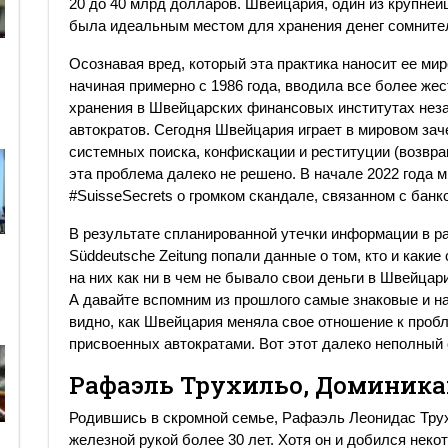
20 до 40 млрд долларов. Швейцария, один из крупне
была идеальным местом для хранения денег сомните
Осознавая вред, который эта практика наносит ее ми
начиная примерно с 1986 года, вводила все более же
хранения в Швейцарских финансовых институтах неза
автократов. Сегодня Швейцария играет в мировом за
системных поиска, конфискации и реституции (возвра
эта проблема далеко не решено. В начале 2022 года
#SuisseSecrets о громком скандале, связанном с банко
В результате спланированной утечки информации в ра
Süddeutsche Zeitung попали данные о том, кто и какие
на них как ни в чем не бывало свои деньги в Швейцар
А давайте вспомним из прошлого самые знаковые и н
видно, как Швейцария меняла свое отношение к проб
присвоенных автократами. Вот этот далеко неполный 
Рафаэль Трухильо, Доминика
Родившись в скромной семье, Рафаэль Леонидас Тру
железной рукой более 30 лет. Хотя он и добился неко