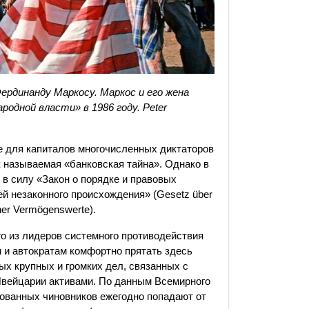
рдинанду Маркосу. Маркос и его жена
родной власти» в 1986 году.
Peter
 для капиталов многочисленных диктаторов
ак называемая «банковская тайна». Однако в
 в силу «Закон о порядке и правовых
ей незаконного происхождения» (Gesetz über
ner Vermögenswerte).
о из лидеров системного противодействия
 и автократам комфортно прятать здесь
ых крупных и громких дел, связанных с
Швейцарии активами. По данным Всемирного
ованных чиновников ежегодно попадают от