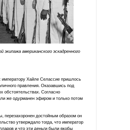
й экипажа американского эскадренного
т: императору Хайле Селассие пришлось
оличного правления. Оказавшись под
ых обстоятельствах. Согласно
ли же одурманен эфиром и только потом
ты, перезахоронен достойным образом он
льство утверждало тогда, что император
лларов и что эти деньги были якобы