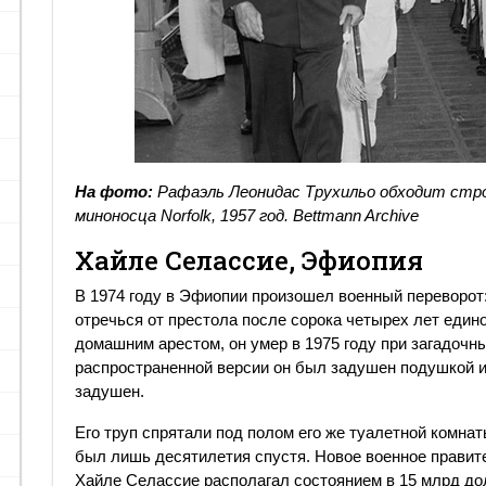
На фото:
Рафаэль Леонидас Трухильо обходит стро
миноносца Norfolk, 1957 год.
Bettmann Archive
Хайле Селассие, Эфиопия
В 1974 году в Эфиопии произошел военный переворо
отречься от престола после сорока четырех лет един
домашним арестом, он умер в 1975 году при загадочн
распространенной версии он был задушен подушкой и
задушен.
Его труп спрятали под полом его же туалетной комна
был лишь десятилетия спустя. Новое военное правите
Хайле Селассие располагал состоянием в 15 млрд до