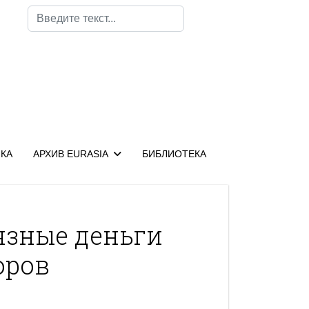
Поиск
КА
АРХИВ EURASIA
БИБЛИОТЕКА
язные деньги
оров