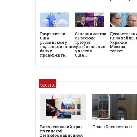
Разрешат ли
Соперничество
Десоветизац
США
с Россией
Из-за войны 
российскому
требует
Украине
подсанкционному
возобновления
Москва
банку
участия
теряет…
продолжить…
США…
ЭКСТРА
План «Крепостные»
Впечатляющий крах
путинской
дезинформационной