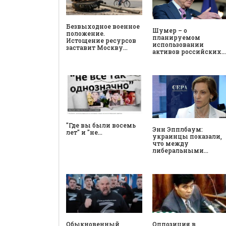
Безвыходное военное
Шумер – о
положение.
планируемом
Истощение ресурсов
использовании
заставит Москву…
активов российских…
"Где вы были восемь
Энн Эпплбаум:
лет" и "не…
украинцы показали,
что между
либеральными…
Обыкновенный
Оппозиция в