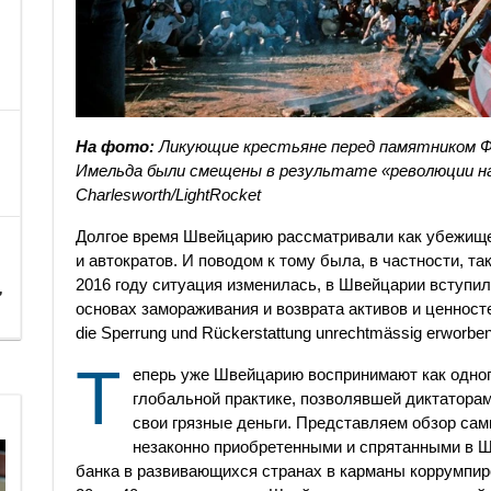
На фото:
Ликующие крестьяне перед памятником Фе
Имельда были смещены в результате «революции на
Charlesworth/LightRocket
Долгое время Швейцарию рассматривали как убежище
и автократов. И поводом к тому была, в частности, т
2016 году ситуация изменилась, в Швейцарии вступил
,
основах замораживания и возврата активов и ценност
die Sperrung und Rückerstattung unrechtmässig erworbe
Т
еперь уже Швейцарию воспринимают как одног
глобальной практике, позволявшей диктаторам
свои грязные деньги. Представляем обзор сам
незаконно приобретенными и спрятанными в 
банка в развивающихся странах в карманы коррумпир