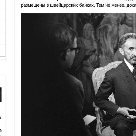
размещены в швейцарских банках. Тем не менее, доказ
й
й
ь
…