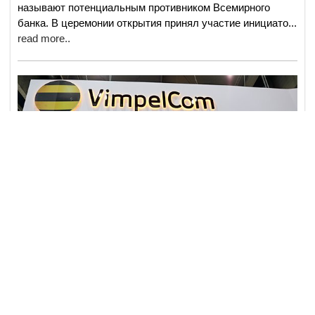
называют потенциальным противником Всемирного
банка. В церемонии открытия принял участие инициато
...
read more..
18 янв
Коррупция!
2734
2 min read
СМИ узнали о готовности
VimpelCom к отступным по