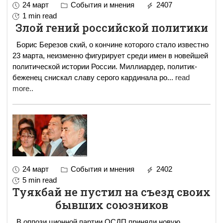
24 март
События и мнения
2407
1 min read
Злой гений российской политики
Борис Березов ский, о кончине которого стало известно
23 марта, неизменно фигурирует среди имен в новейшей
политической истории России. Миллиардер, политик-
беженец снискал славу серого кардинала ро
...
read
more..
24 март
События и мнения
2402
5 min read
Туякбай не пустил на съезд своих
бывших союзников
В оппози ционной партии ОСДП приняли новую