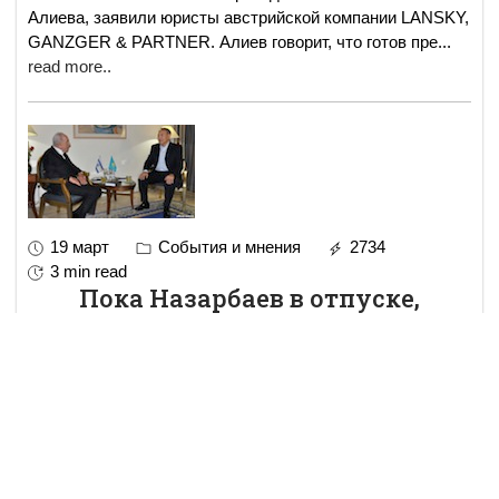
Алиева, заявили юристы австрийской компании LANSKY,
GANZGER & PARTNER. Алиев говорит, что готов пре
...
read more..
19 март
События и мнения
2734
3 min read
Пока Назарбаев в отпуске,
появилось письмо о его
преемнике
Открытое письмо президенту Казахстана Нурсултану
Назарбаеву с просьбой поддержать в качестве нового
лидера Казахстана акима Астаны Имангали
Тасмагамбетова оказалось фальшивкой. Сам президент
находи
...
read more..