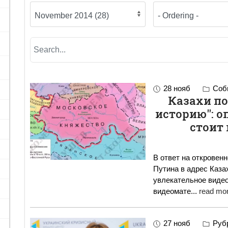
28 нояб
Собы
Казахи п
историю": о
стоит
В ответ на откровен
Путина в адрес Казах
увлекательное видео 
видеомате
...
read mor
27 нояб
Руб