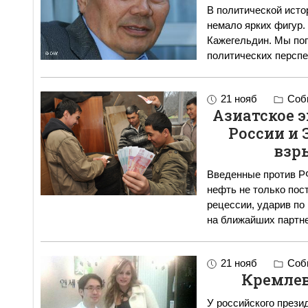
В политической исто
немало ярких фигур.
Кажегельдин. Мы поп
политических перспе
21 нояб
Собы
Азиатское 
России и 
взр
Введенные против РФ
нефть не только пос
рецессии, ударив по
на ближайших партн
21 нояб
Собы
Кремлев
У российского прези