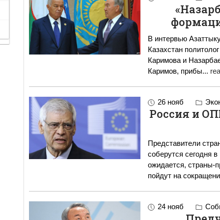
«Назарб
формаци
В интервью Азаттыку
Казахстан политолог
Каримова и Назарбаева». Президент Уз
Каримов, прибы
...
re
26 нояб
Эко
Россия и О
Представители стран
соберутся сегодня в
ожидается, страны-п
пойдут на сокращен
24 нояб
Собы
Предч