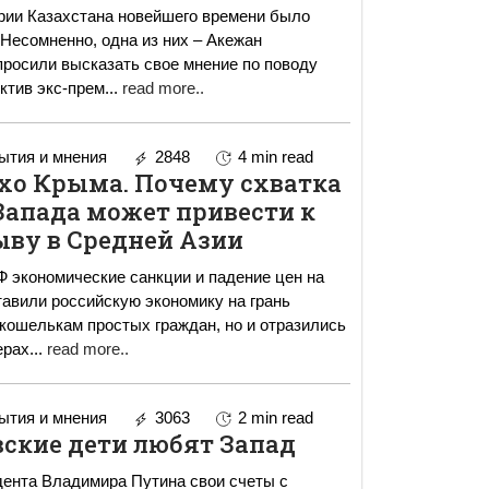
рии Казахстана новейшего времени было
 Несомненно, одна из них – Акежан
росили высказать свое мнение по поводу
ктив экс-прем
...
read more..
тия и мнения
2848
4 min read
эхо Крыма. Почему схватка
Запада может привести к
ыву в Средней Азии
 экономические санкции и падение цен на
тавили российскую экономику на грань
 кошелькам простых граждан, но и отразились
ерах
...
read more..
тия и мнения
3063
2 min read
ские дети любят Запад
дента Владимира Путина свои счеты с