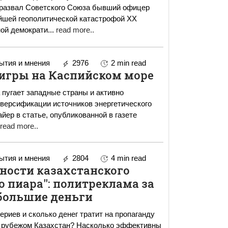
 развал Советского Союза бывший офицер
йшей геополитической катастрофой XX
ной демократи
...
read more..
тия и мнения
2976
2 min read
игры на Каспийском море
 пугает западные страны и активно
иверсификации источников энергетического
йер в статье, опубликованной в газете
read more..
тия и мнения
2804
4 min read
ности казахстанского
о пиара": политреклама за
большие деньги
ериев и сколько денег тратит на пропаганду
а рубежом Казахстан? Насколько эффективны