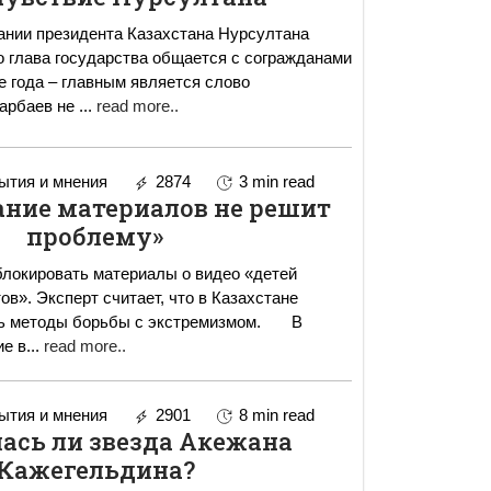
ании президента Казахстана Нурсултана
 глава государства общается с согражданами
це года – главным является слово
зарбаев не
...
read more..
тия и мнения
2874
3 min read
ание материалов не решит
проблему»
блокировать материалы о видео «детей
в». Эксперт считает, что в Казахстане
ь методы борьбы с экстремизмом. В
ие в
...
read more..
тия и мнения
2901
8 min read
ась ли звезда Акежана
Кажегельдина?