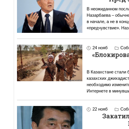
В неожиданном посл
Назарбаева – обычно
в начале, а не в кон
«предчувствие». На
24 нояб
Собы
«Блокиров
В Казахстане стали 
казахских джихадисто
необходимо изменит
Интернете в минувш
22 нояб
Собы
Закатил