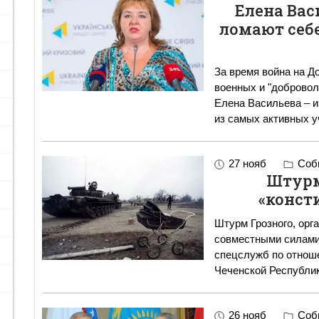
Елена Вас
ломают себе
За время война на Д
военных и "добровол
Елена Васильева – и
из самых активных у
27 нояб
Собы
Штурм
«конст
Штурм Грозного, орг
совместными силами 
спецслужб по отнош
Чеченской Республи
26 нояб
Собы