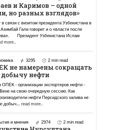
аев и Каримов – одной
и, но разных взглядов»
 в связи с визитом президента Узбекистана в
 Азимбай Гали говорит и о «власти после
бекистана Ислам
ad more..
номика
3295
2 min read
ПЕК не намерены сокращать
добычу нефти
 ОПЕК - организации экспортеров нефти -
 Вене на свою очередную сессию. Как
роизводители нефти Персидского залива не
ие добыч
...
read more..
тия и мнения
2974
2 min read
увствие Нурсултана