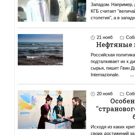
Западом. Например,
КГБ считает "велича
столетия", а в запад
21 нояб
Собы
Нефтяные 
Российская политика
подталкивает их к д
сырья, пишет Гвин Да
Internazionale.
...
20 нояб
Собы
Особен
"страновог
Исходя из каких крит
своих достижений з