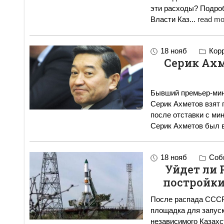
эти расходы? Подро
Власти Каз
...
read mo
18 нояб
Корр
Серик Ах
Бывший премьер-мин
Серик Ахметов взят 
после отставки с минист
Серик Ахметов был 
18 нояб
Собы
Уйдет ли 
постройки
После распада СССР 
площадка для запуск
независимого Казахс