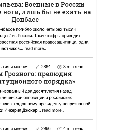
ильева: Военные в России
 ноги, лишь бы не ехать на
Донбасс
онбассе погибло около четырех тысяч
ьцев" из России. Такие цифры приводит
звестная российская правозащитница, одна
частников
...
read more..
тия и мнения
2864
3 min read
 Грозного: прелюдия
итуционного порядка»
анизованный два десятилетия назад
чеченской оппозиции и российских
ению к тогдашнему президенту непризнанной
ки Ичкерия Джохар
...
read more..
тия и мнения
2966
4 min read