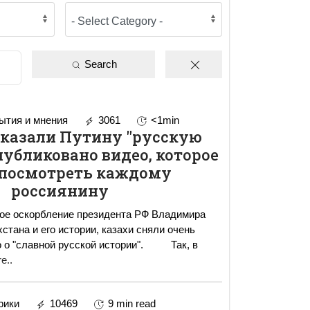
Search
тия и мнения
3061
<1min
оказали Путину "русскую
публиковано видео, которое
 посмотреть каждому
россиянину
ное оскорбление президента РФ Владимира
стана и его истории, казахи сняли очень
о "славной русской истории". Так, в
e..
рики
10469
9 min read