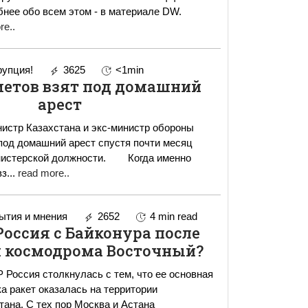
бнее обо всем этом - в материале DW.
re..
упция!
3625
<1min
метов взят под домашний
арест
истр Казахстана и экс-министр обороны
под домашний арест спустя почти месяц
ерской должности. Когда именно
вз
...
read more..
тия и мнения
2652
4 min read
Россия с Байконура после
 космодрома Восточный?
Россия столкнулась с тем, что ее основная
а ракет оказалась на территории
тана. С тех пор Москва и Астана