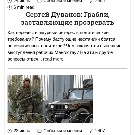
24 июнь
События и мнения
2454
6 min read
Сергей Дуванов: Грабли,
заставляющие прозревать
Как перевести шкурный интерес в политические
требования? Почему бастующие нефтяники боятся
оппозиционных политиков? Чем закончатся нынешние
выступления рабочих Мангистау? На эти и другие
вопросы отвеч
...
read more..
23 июнь
События и мнения
2407