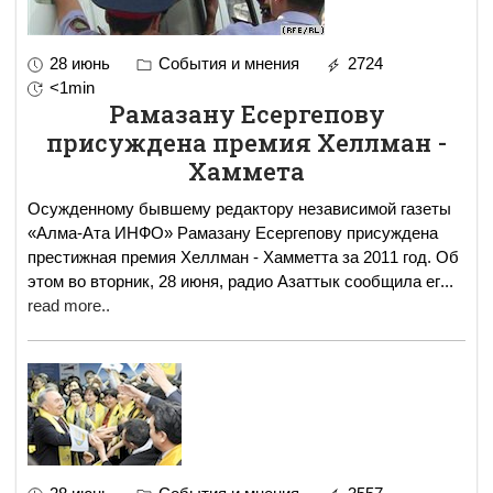
28 июнь
События и мнения
2724
<1min
Рамазану Есергепову
присуждена премия Хеллман -
Хаммета
Осужденному бывшему редактору независимой газеты
«Алма-Ата ИНФО» Рамазану Есергепову присуждена
престижная премия Хеллман - Хамметта за 2011 год. Об
этом во вторник, 28 июня, радио Азаттык сообщила ег
...
read more..