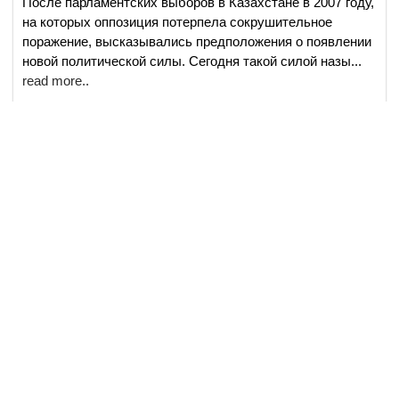
После парламентских выборов в Казахстане в 2007 году,
на которых оппозиция потерпела сокрушительное
поражение, высказывались предположения о появлении
новой политической силы. Сегодня такой силой назы
...
read more..
21 июнь
События и мнения
3830
26 min read
Как китайцы инвестируют в
Казахстане, а казахи в Грузии:
Казахстан за неделю
Юбилейный саммит Шанхайской организации
сотрудничества (ШОС) явно добавит аргументов в