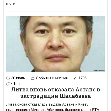
more..
30 июль
События и мнения
1795
<1min
Литва вновь отказала Астане в
экстрадиции Шалабаева
Литва снова отказалась выдать Астане и Киеву
родственника Мухтара Аблязова, бывшего главы БТА