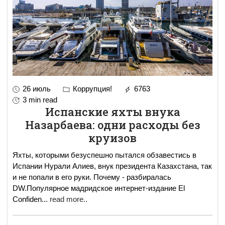
26 июль
Коррупция!
6763
3 min read
Испанские яхты внука
Назарбаева: одни расходы без
круизов
Яхты, которыми безуспешно пытался обзавестись в
Испании Нурали Алиев, внук президента Казахстана, так
и не попали в его руки. Почему - разбиралась
DW.Популярное мадридское интернет-издание El
Confiden
...
read more..