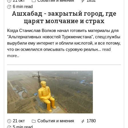
21 окт
События и мнения
1852
6 min read
Ашхабад - закрытый город, где
царят молчание и страх
Когда Станислав Волков начал готовить материалы для
"Альтернативных новостей Туркменистана", спецслужбы
вырубили ему интернет и облили кислотой, и все потому,
что он осмелился описывать суровую реальн
...
read
more..
21 окт
События и мнения
1780
5 min read