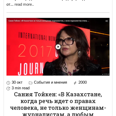
от
...
read more..
30 окт
События и мнения
2000
3 min read
Сания Тойкен: «В Казахстане,
когда речь идет о правах
человека, не только женщинам-
журналистам, а любым