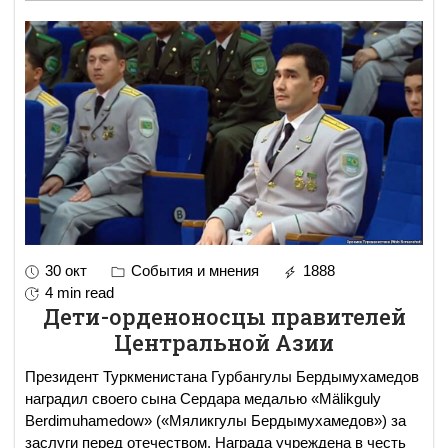
30 окт
События и мнения
1888
4 min read
Дети-орденоносцы правителей
Центральной Азии
Президент Туркменистана Гурбангулы Бердымухамедов
наградил своего сына Сердара медалью «Mälikguly
Berdimuhamedow» («Мяликгулы Бердымухамедов») за
заслуги перед отечеством. Награда учреждена в честь