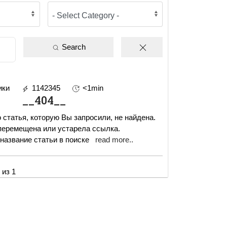
Search
ики
1142345
<1min
__404__
татья, которую Вы запросили, не найдена.
перемещена или устарела ссылка.
 название статьи в поиске
read more..
 из 1