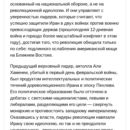
основанный на национальной обороне, а не на
революционной идеологии. И они управляют с
уверенностью лидеров, которые считают, что
успешно защитили Иран в двух войнах против военно
превосходящих держав (прошлогодняя 12-дневная
война и гораздо более масштабный конфликт в этом
году), достигая того, что революция обещала только
по себе: подлинного ослабления американской мощи
на Ближнем Востоке.
Предыдущий верховный лидер, аятолла Али
Хаменеи, убитый в первый день февральской войны,
был продуктом интеллектуальных и политических
течений дореволюционного Ирана в эпоху Пехлеви.
Его политическое образование было отточено в
дебатах с светскими националистами, левыми и
либералами, разделяющими его цели — свергнуть
монархию и противостоять западному империализму.
Оказавшись у власти, лидеры революции навязали
Ирану свою идеологию, но так и не преодолели
неуверенность, присущующую утверждению права