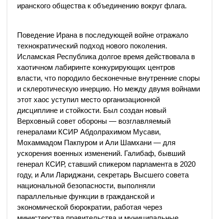
иранского общества к объединению вокруг флага.
Поведение Ирана в последующей войне отражало
технократический подход нового поколения.
Исламская Республика долгое время действовала в
хаотичном лабиринте конкурирующих центров
власти, что породило бесконечные внутренние споры
и склеротическую инерцию. Но между двумя войнами
этот хаос уступил место организационной
дисциплине и стойкости. Был создан новый
Верховный совет обороны — возглавляемый
генералами КСИР Абдолрахимом Мусави,
Мохаммадом Пакпуром и Али Шамхани — для
ускорения военных изменений. Галибаф, бывший
генерал КСИР, ставший спикером парламента в 2020
году, и Али Лариджани, секретарь Высшего совета
национальной безопасности, выполняли
параллельные функции в гражданской и
экономической бюрократии, работая через
министерства правительства и муниципальные