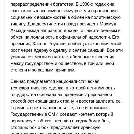
перераспределении богатства. В 1990-х годах она
сместилась к экономическому росту и ограничению
социальных возможностей в обмен на политическую
тишину. Два десятилетия назад президент Махмуд
Ахмадинежад направлял доходы от нефти бедным в
обмен на лояльность к официальной идеологии. Его
преемник, Хассан Роухани, пообещал экономический
рост через ядерную сделку и снятие санкций. Все эти
усилия не смогли создать стабильные отношения
между государством и обществом, в той или иной
степени и по разным причинам.
Сейчас предлагается националистическая
технократическая сделка, в которой легитимность
государства основана на продемонстрированной
способности защищать страну и восстанавливать её.
Термины носят национальные, а не исламские.
Государственные СМИ создают контент, который
нормализует образы женщин с хиджабом и без,
стоящих бок о бок, представляет иранскую
идентичность как культурную, а не чисто