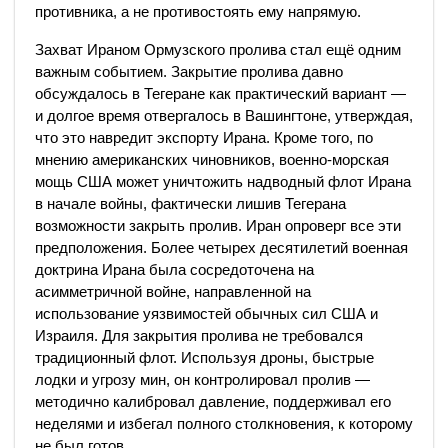
противника, а не противостоять ему напрямую.
Захват Ираном Ормузского пролива стал ещё одним
важным событием. Закрытие пролива давно
обсуждалось в Тегеране как практический вариант —
и долгое время отвергалось в Вашингтоне, утверждая,
что это навредит экспорту Ирана. Кроме того, по
мнению американских чиновников, военно-морская
мощь США может уничтожить надводный флот Ирана
в начале войны, фактически лишив Тегерана
возможности закрыть пролив. Иран опроверг все эти
предположения. Более четырех десятилетий военная
доктрина Ирана была сосредоточена на
асимметричной войне, направленной на
использование уязвимостей обычных сил США и
Израиля. Для закрытия пролива не требовался
традиционный флот. Используя дроны, быстрые
лодки и угрозу мин, он контролировал пролив —
методично калибровал давление, поддерживал его
неделями и избегал полного столкновения, к которому
не был готов.