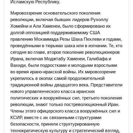
Исламскую Республику.
Мировоззрение основательского поколения
революции, включая бывших лидеров Рухоллу
Хомейни и Али Хаменеи, было сформировано их
долгой оппозицией поддерживаемому США
правлению Мохаммада Резы Шаха Пехлеви и годами,
проведёнными в тюрьмах шаха или в изгнании. Те, кто
сегодня во главе, второе поколение революционеров
Ирана, включая Моджтабу Хаменеи, Галибафа и
Вахиди, были подростками и молодыми взрослыми
во время ирано-иракской войны. Их мировоззрение
укрепилось в окопах самой продолжительной
традиционной войны двадцатого века. Представители
нового управленческого класса иранских
политических и вооружённых сил, третьего поколения
революции, знают только постреволюционный Иран.
Члены этого офицерского класса вооружённых сил и
КСИР, вместе с их связанными структурами
безопасности, приняли структурированную
технократическую культуру и стратегический взгляд,