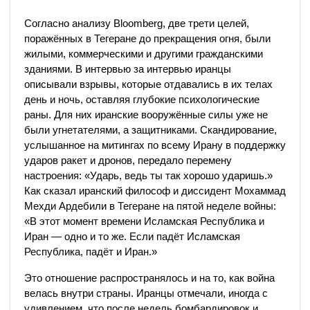
Согласно анализу Bloomberg, две трети целей,
поражённых в Тегеране до прекращения огня, были
жилыми, коммерческими и другими гражданскими
зданиями. В интервью за интервью иранцы
описывали взрывы, которые отдавались в их телах
день и ночь, оставляя глубокие психологические
раны. Для них иранские вооружённые силы уже не
были угнетателями, а защитниками. Скандирование,
услышанное на митингах по всему Ирану в поддержку
ударов ракет и дронов, передало перемену
настроения: «Ударь, ведь ты так хорошо ударишь.»
Как сказал иранский философ и диссидент Мохаммад
Мехди Ардебили в Тегеране на пятой неделе войны:
«В этот момент времени Исламская Республика и
Иран — одно и то же. Если падёт Исламская
Республика, падёт и Иран.»
Это отношение распространялось и на то, как война
велась внутри страны. Иранцы отмечали, иногда с
удивлением, что после недель бомбардировок и