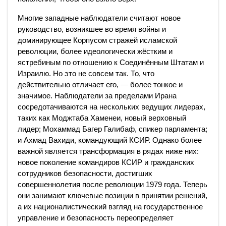
Многие западные наблюдатели считают новое
руководство, возникшее во время войны и
доминирующее Корпусом стражей исламской
революции, более идеологически жёстким и
ястребиным по отношению к Соединённым Штатам и
Израилю. Но это не совсем так. То, что
действительно отличает его, — более тонкое и
значимое. Наблюдатели за пределами Ирана
сосредотачиваются на нескольких ведущих лидерах,
таких как Моджтаба Хаменеи, новый верховный
лидер; Мохаммад Багер Галибаф, спикер парламента;
и Ахмад Вахиди, командующий КСИР. Однако более
важной является трансформация в рядах ниже них:
новое поколение командиров КСИР и гражданских
сотрудников безопасности, достигших
совершеннолетия после революции 1979 года. Теперь
они занимают ключевые позиции в принятии решений,
а их националистический взгляд на государственное
управление и безопасность переопределяет