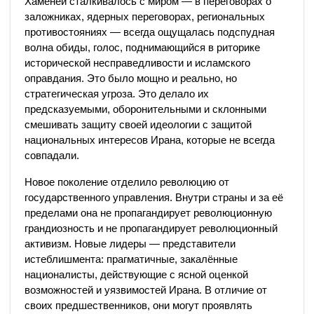
Хаменеи сталкивалось с миром — в переговорах о
заложниках, ядерных переговорах, региональных
противостояниях — всегда ощущалась подспудная
волна обиды, голос, поднимающийся в риторике
исторической несправедливости и исламского
оправдания. Это было мощно и реально, но
стратегическая угроза. Это делало их
предсказуемыми, оборонительными и склонными
смешивать защиту своей идеологии с защитой
национальных интересов Ирана, которые не всегда
совпадали.
Новое поколение отделило революцию от
государственного управления. Внутри страны и за её
пределами она не пропагандирует революционную
грандиозность и не пропагандирует революционный
активизм. Новые лидеры — представители
истеблишмента: прагматичные, закалённые
националисты, действующие с ясной оценкой
возможностей и уязвимостей Ирана. В отличие от
своих предшественников, они могут проявлять