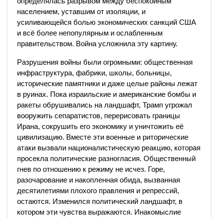
определялась разрывом между беспокойным
населением, уставшим от изоляции, и
усиливающейся болью экономических санкций США
и всё более непопулярным и ослабленным
правительством. Война усложнила эту картину.
Разрушения войны были огромными: общественная
инфраструктура, фабрики, школы, больницы,
исторические памятники и даже целые районы лежат
в руинах. Пока израильские и американские бомбы и
ракеты обрушивались на ландшафт, Трамп угрожал
вооружить сепаратистов, перерисовать границы
Ирана, сокрушить его экономику и уничтожить её
цивилизацию. Вместе эти военные и риторические
атаки вызвали националистическую реакцию, которая
просекла политические разногласия. Общественный
гнев по отношению к режиму не исчез. Горе,
разочарование и накопленная обида, вызванная
десятилетиями плохого правления и репрессий,
остаются. Изменился политический ландшафт, в
котором эти чувства выражаются. Инакомыслие