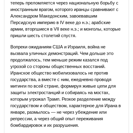
теперь преломляется через национальную борьбу с
иностранным врагом, которого иранцы сравнивают с
Александром Македонским, завоевавшим
Персидскую империю в IV веке до н.э.; арабские
армии, вторгшиеся в VII веке н.э.; и монголы, которые
пришли шесть столетий спустя.
Вопреки ожиданиям США и Израиля, война не
вызвала уличных демонстраций. Чем дольше это
продолжалось, тем меньше режим казался под
угрозой со стороны общественных восстаний.
Иранское общество мобилизовалось не против
государства, а вместе с ним, ежедневно проводя
митинги по всей стране, формируя живые цепи для
защиты электростанций и собираясь на мостах,
которым угрожал Трамп. Резкое разделение между
государством и обществом, характерное для Ирана в
январе, размылось — не через убеждение или
репрессии, а через общий опыт переживания
бомбардировок и их разрушения.