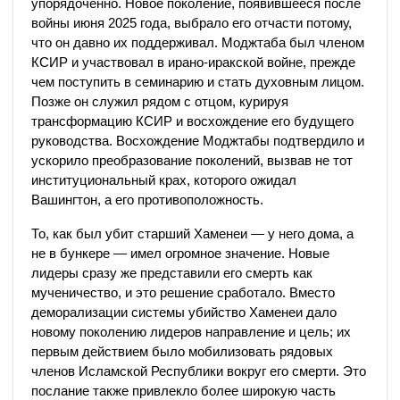
упорядоченно. Новое поколение, появившееся после
войны июня 2025 года, выбрало его отчасти потому,
что он давно их поддерживал. Моджтаба был членом
КСИР и участвовал в ирано-иракской войне, прежде
чем поступить в семинарию и стать духовным лицом.
Позже он служил рядом с отцом, курируя
трансформацию КСИР и восхождение его будущего
руководства. Восхождение Моджтабы подтвердило и
ускорило преобразование поколений, вызвав не тот
институциональный крах, которого ожидал
Вашингтон, а его противоположность.
То, как был убит старший Хаменеи — у него дома, а
не в бункере — имел огромное значение. Новые
лидеры сразу же представили его смерть как
мученичество, и это решение сработало. Вместо
деморализации системы убийство Хаменеи дало
новому поколению лидеров направление и цель; их
первым действием было мобилизовать рядовых
членов Исламской Республики вокруг его смерти. Это
послание также привлекло более широкую часть