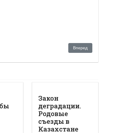
Следующий: Какую игру зате
Вперед
Закон
обы
деградации.
Родовые
съезды в
Казахстане