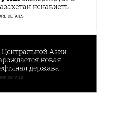
азахстан ненависть
RE DETAILS
В
Центральной Азии
арождается новая
ефтяная держава
RE DETAILS