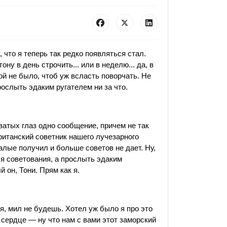
, что я теперь так редко появляться стал.
ону в день строчить... или в неделю... да, в
й не было, чтоб уж всласть поворчать. Не
рослыть эдаким ругателем ни за что.
ватых глаз одно сообщение, причем не так
ританский советник нашего лучезарного
алые получил и больше советов не дает. Ну,
я советования, а прослыть эдаким
 он, Тони. Прям как я.
ся, мил не будешь. Хотел уж было я про это
 сердце — ну что нам с вами этот заморский