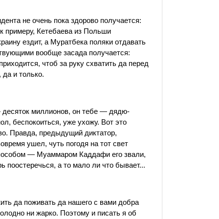
дента не очень пока здорово получается:
, к примеру, Кетебаева из Польши
краину ездит, а Муратбека поляки отдавать
йствующими вообще засада получается:
приходится, чтоб за руку схватить да перед
 да и только.
 десяток миллионов, он тебе — дядю-
ол, беспокоиться, уже ухожу. Вот это
во. Правда, предыдущий диктатор,
вовремя ушел, чуть погодя на тот свет
способом — Муаммаром Каддафи его звали,
ь поостеречься, а то мало ли что бывает...
жить да поживать да нашего с вами добра
холодно ни жарко. Поэтому и писать я об