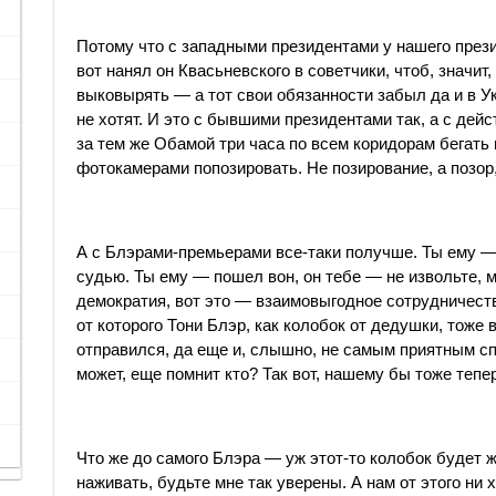
Потому что с западными президентами у нашего прези
вот нанял он Квасьневского в советчики, чтоб, значит
выковырять — а тот свои обязанности забыл да и в У
не хотят. И это с бывшими президентами так, а с де
за тем же Обамой три часа по всем коридорам бегать 
фотокамерами попозировать. Не позирование, а позор,
А с Блэрами-премьерами все-таки получше. Ты ему —
судью. Ты ему — пошел вон, он тебе — не извольте, м
демократия, вот это — взаимовыгодное сотрудничест
от которого Тони Блэр, как колобок от дедушки, тоже 
отправился, да еще и, слышно, не самым приятным 
может, еще помнит кто? Так вот, нашему бы тоже тепер
Что же до самого Блэра — уж этот-то колобок будет 
наживать, будьте мне так уверены. А нам от этого ни 