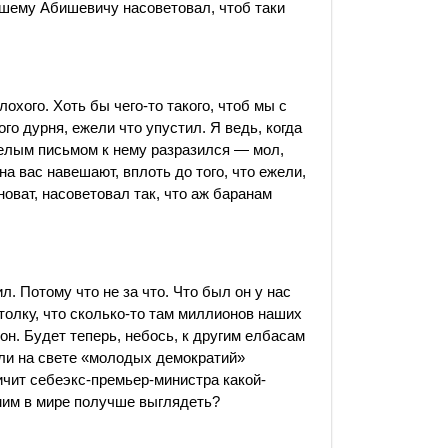
нашему Абишевичу насоветовал, чтоб таки
охого. Хоть бы чего-то такого, чтоб мы с
го дурня, ежели что упустил. Я ведь, когда
целым письмом к нему разразился — мол,
на вас навешают, вплоть до того, что ежели,
новат, насоветовал так, что аж баранам
л. Потому что не за что. Что был он у нас
 толку, что сколько-то там миллионов наших
он. Будет теперь, небось, к другим елбасам
ли на свете «молодых демократий»
ичит себеэкс-премьер-министра какой-
амим в мире получше выглядеть?