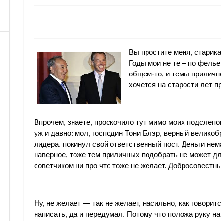
Вы простите меня, старика
Годы мои не те – по фельет
общем-то, и темы прилично
хочется на старости лет п
Впрочем, знаете, проскочило тут мимо моих подслепо
уж и давно: мол, господин Тони Блэр, верный великоб
лидера, покинул свой ответственный пост. Деньги нем
наверное, тоже тем приличных подобрать не может дл
советчиком ни про что тоже не желает. Добросовестный
Ну, не желает — так не желает, насильно, как говорит
написать, да и передумал. Потому что положа руку на