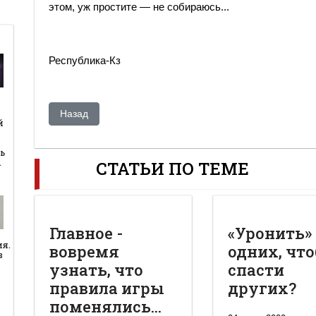
этом, уж простите — не собираюсь...
Республика-Кз
й
Предыдущий: НАТО уже на Каспии?
Назад
й
ь
…
СТАТЬИ ПО ТЕМЕ
Главное -
«Уронить»
ия.
вовремя
одних, чт
в
узнать, что
спасти
правила игры
других?
поменялись...