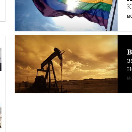
К
MO
з
н
MO
ь