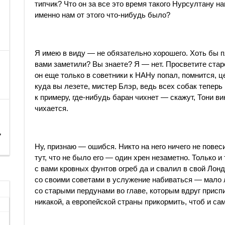
типчик? Что он за все это время такого Нурсултану 
именно нам от этого что-нибудь было?
Я имею в виду — не обязательно хорошего. Хоть бы пл
вами заметили? Вы знаете? Я — нет. Просветите старо
он еще только в советники к НАНу попал, помнится, 
куда вы лезете, мистер Блэр, ведь всех собак теперь 
к примеру, где-нибудь баран чихнет — скажут, Тони ви
чихается.
,
Ну, признаю — ошибся. Никто на него ничего не повеси
тут, что не было его — один хрен незаметно. Только и
с вами кровных фунтов огреб да и свалил в свой Лонд
со своими советами в услужение набиваться — мало 
со старыми пердунами во главе, которым вдруг присп
никакой, а европейской страны прикормить, чтоб и с