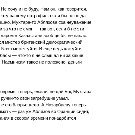
Не хочу и не буду. Нам он, как говорится,
иденту нашему потрафил: если бы не он да
лышно, Мухтара-то Аблязова «за неуважение
 за что не смог — так вот, если б не эти
 Блэром в Казахстане вообще бы не пахло.
лся мистер британский демократический
 Блэр может уйти. И еще ведь как уйти-
лбасы — что-то я не слышал ни за какие
 Наемникам такое не положено: деньги
овремя: теперь, ежели, не дай Бог, Мухтара
 ручки-то свои загребущие умыл,
 не его блэрье дело. А Назарбаеву теперь
имать — раз уж Аблязов во Франции сидит,
тания в скором времени понадобится