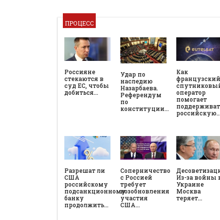
ПРОЦЕСС
Россияне
Как
Удар по
стекаются в
французски
наследию
суд ЕС, чтобы
спутниковы
Назарбаева.
добиться…
оператор
Референдум
помогает
по
поддерживат
конституции…
российскую
Разрешат ли
Соперничество
Десоветизац
США
с Россией
Из-за войны 
российскому
требует
Украине
подсанкционному
возобновления
Москва
банку
участия
теряет…
продолжить…
США…