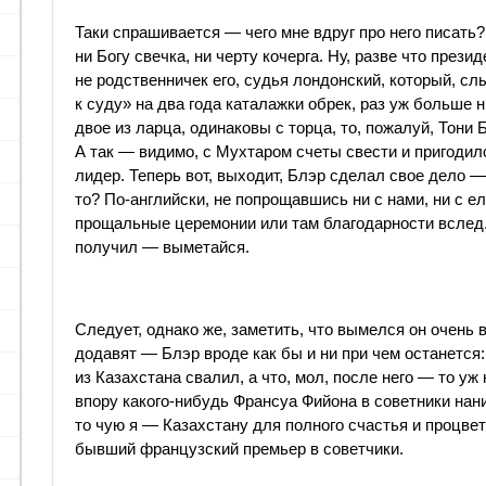
Таки спрашивается — чего мне вдруг про него писать? 
ни Богу свечка, ни черту кочерга. Ну, разве что през
не родственничек его, судья лондонский, который, с
к суду» на два года каталажки обрек, раз уж больше ни
двое из ларца, одинаковы с торца, то, пожалуй, Тони
А так — видимо, с Мухтаром счеты свести и пригоди
лидер. Теперь вот, выходит, Блэр сделал свое дело —
то? По-английски, не попрощавшись ни с нами, ни с е
прощальные церемонии или там благодарности вслед.
получил — выметайся.
Следует, однако же, заметить, что вымелся он очень в
додавят — Блэр вроде как бы и ни при чем останется:
из Казахстана свалил, а что, мол, после него — то уж
впору какого-нибудь Франсуа Фийона в советники нан
то чую я — Казахстану для полного счастья и процве
бывший французский премьер в советчики.