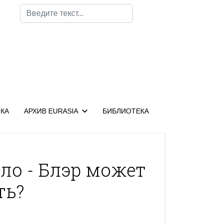
Поиск
КА
АРХИВ EURASIA
БИБЛИОТЕКА
ело - Блэр может
ть?