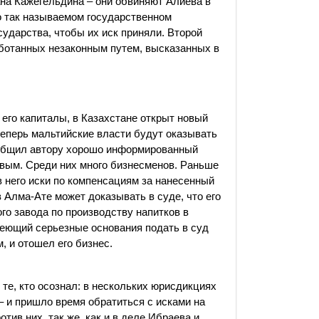
на Кажегельдина – они обвиняют Алиева в
о так называемом государственном
сударства, чтобы их иск приняли. Второй
аботанных незаконным путем, высказанных в
а его капиталы, в Казахстане открыт новый
 теперь мальтийские власти будут оказывать
ообщил автору хорошо информированный
евым. Среди них много бизнесменов. Раньше
 него иски по компенсациям за нанесенный
 Алма-Ате может доказывать в суде, что его
о завода по производству напитков в
меющий серьезные основания подать в суд
м, и отошел его бизнес.
 те, кто осознал: в нескольких юрисдикциях
 и пришло время обратиться с исками на
тив них, так же, как и в деле Ибраева и