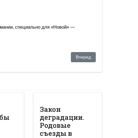
рмании, специально для «Новой» —
советских рублей?
Следующий: НАТО уже на Кас
Вперед
Закон
обы
деградации.
Родовые
съезды в