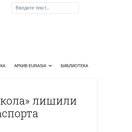
Поиск
КА
АРХИВ EURASIA
БИБЛИОТЕКА
окола» лишили
аспорта