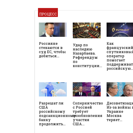
ПРОЦЕСС
Россияне
Как
Удар по
стекаются в
французски
наследию
суд ЕС, чтобы
спутниковы
Назарбаева.
добиться…
оператор
Референдум
помогает
по
поддерживат
конституции…
российскую
Разрешат ли
Соперничество
Десоветизац
США
с Россией
Из-за войны 
российскому
требует
Украине
подсанкционному
возобновления
Москва
банку
участия
теряет…
продолжить…
США…