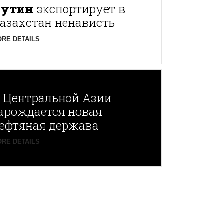
Путин
экспортирует в
азахстан ненависть
RE DETAILS
В
Центральной Азии
арождается новая
ефтяная держава
RE DETAILS