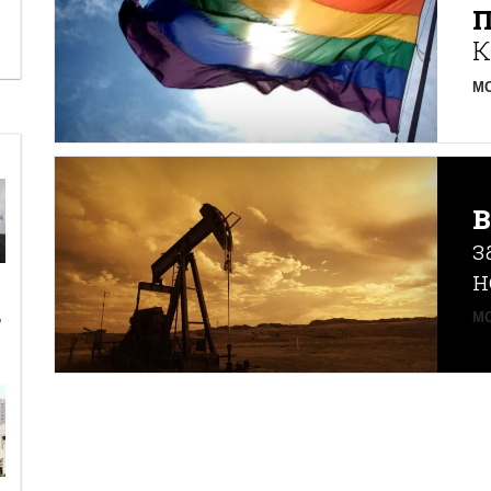
К
MO
з
н
ь
MO