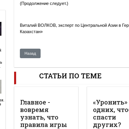
(Продолжение следует.)
Виталий ВОЛКОВ, эксперт по Центральной Азии в Ге
Казахстан»
й
й
Предыдущий: Почему Казахстан превратился в склад 
Назад
ь
…
СТАТЬИ ПО ТЕМЕ
ия.
Главное -
«Уронить»
в
вовремя
одних, чт
узнать, что
спасти
правила игры
других?