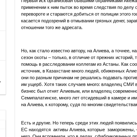
Первый иск организован бывшими охранниками Акежа
применении к ним пыток во время следствия по делу 
перевороте и стараются добиться от полиции этого го
касается подозрений в отмывании грязных денег, зар
отношении того же адресата.
Но, как стало известно автору, на Алиева, а точнее, н
сезон охоты – только, в отличие от прежних историй,
помощь в расследовании коллегам из Астаны. Как с
источник, в Казахстане много людей, обиженных Али
они по разным причинам не решались подавать против
,
им ущерб. Хотя таких случаев много: владелец СМИ в
бизнес был отнят Алиевым, или владелец современног
Семипалатинске, много лет отсидевший в камере и и
на Алиева, к которому, судя по многим свидетельства
Есть и другие. Но теперь среди этих людей появились
ЕС находятся активы Алиева, которые заморожены, –
него. Они вспомнили, что в делах, сфабрикованных про