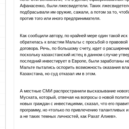
Афанасенко, были лжесвидетели. Таких лжесвидетеле
подбрасывали им оружие, сажали, а потом за то, что
против того или иного предпринимателя.
Как сообщили автору, по крайней мере один такой иск
обратилась к властям Мальты с просьбой о правовой
договора. Речь, по большому счету, идет о расширени
поскольку казахстанский истец в данном случае утве
последний инвестирует в Европе, были заработаны не
Мальте пытались оспорить возможность оказания вла
Казахстана, но суд отказал им в этом.
А местные СМИ распространили высказывание новог
Муската, который, отвечая на вопросы о новой полит
новых граждан с инвестициями, сказал, что его прав
программу, но «только по привлечению талантливых 
а не таких темных личностей, как Рахат Алиев».