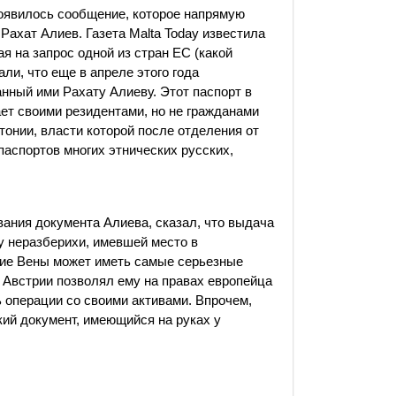
появилось сообщение, которое напрямую
 Рахат Алиев. Газета Malta Today известила
ая на запрос одной из стран ЕС (какой
ли, что еще в апреле этого года
нный ими Рахату Алиеву. Этот паспорт в
ает своими резидентами, но не гражданами
тонии, власти которой после отделения от
аспортов многих этнических русских,
ания документа Алиева, сказал, что выдача
ду неразберихи, имевшей место в
ие Вены может иметь самые серьезные
 Австрии позволял ему на правах европейца
 операции со своими активами. Впрочем,
кий документ, имеющийся на руках у