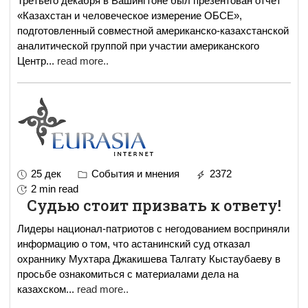
Третьего декабря в Вашингтоне был презентован отчет
«Казахстан и человеческое измерение ОБСЕ»,
подготовленный совместной американско-казахстанской
аналитической группой при участии американского
Центр
...
read more..
25 дек
События и мнения
2372
2 min read
Судью стоит призвать к ответу!
Лидеры национал-патриотов с негодованием восприняли
информацию о том, что астанинский суд отказал
охраннику Мухтара Джакишева Талгату Кыстаубаеву в
просьбе ознакомиться с материалами дела на
казахском
...
read more..