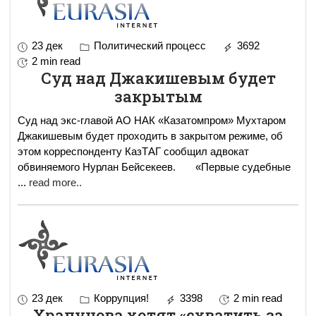
23 дек
Политический процесс
3692
2 min read
Суд над Джакишевым будет
закрытым
Суд над экс-главой АО НАК «Казатомпром» Мухтаром
Джакишевым будет проходить в закрытом режиме, об
этом корреспонденту КазТАГ сообщил адвокат
обвиняемого Нурлан Бейсекеев. «Первые судебные
...
read more..
23 дек
Коррупция!
3398
2 min read
Храпунова хотят «схватить за