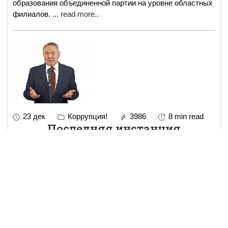
образования объединенной партии на уровне областных
филиалов.
...
read more..
23 дек
Коррупция!
3986
8 min read
Последняя инстанция
Вопрос представителя российского бизнеса, заданный
Президенту Республики Казахстан Нурсултану
Назарбаеву Уважаемый Нурсултан Абишевич! К
Вам обращается президент российской Ассоциации
...
read more..