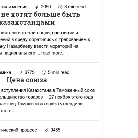
ия и мнения
2050
3 min read
 не хотят больше быть
казахстанцами
авители интеллигенции, оппозиции и
ений в среду обратились с требованием к
ну Назарбаеву ввести мораторий на
ы национального
...
read more..
омика
3779
5 min read
Цена союза
 вступления Казахстана в Таможенный союз
о товаров 27 ноября этого года
участниц Таможенного союза утвердили
 more..
ический процесс
3455