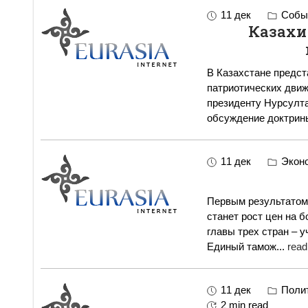
11 дек
Событ
Казахи
В Казахстане предст
патриотических движ
президенту Нурсулта
обсуждение доктрин
11 дек
Экон
Первым результатом
станет рост цен на большинств
главы трех стран – 
Единый тамож
...
read
11 дек
Полит
2 min read