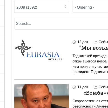
12 дек
Событ
"Мы возьм
Таджикский президент р
открывшегося вчера
нем приняли участие
президент Таджикис
11 дек
Событ
«Бомба»
Скоропостижная отс
безопасности Аманг