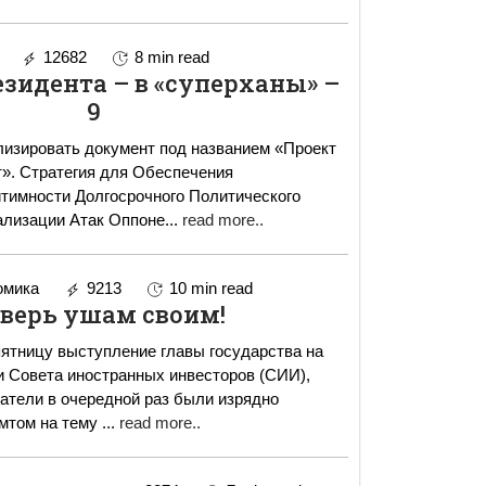
12682
8 min read
зидента – в «суперханы» –
9
изировать документ под названием «Проект
». Стратегия для Обеспечения
тимности Долгосрочного Политического
ализации Атак Оппоне
...
read more..
омика
9213
10 min read
 верь ушам своим!
ятницу выступление главы государства на
 Совета иностранных инвесторов (СИИ),
атели в очередной раз были изрядно
омтом на тему
...
read more..