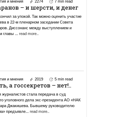
ия и мнения
2274
7 min read
ранов – и шерсти, и денег
кончил за упокой. Так можно оценить участие
ва в 22-м пленарном заседании Совета
оров. Диссонанс между выступлением и
м главы
...
read more..
ия и мнения
2019
5 min read
ь, а госсекретов – нет!..
 журналистов стала передача в суд
го уголовного дела экс-президента АО «НАК
ара Джакишева. Бывшему руководителю
ма» предъявле
...
read more..