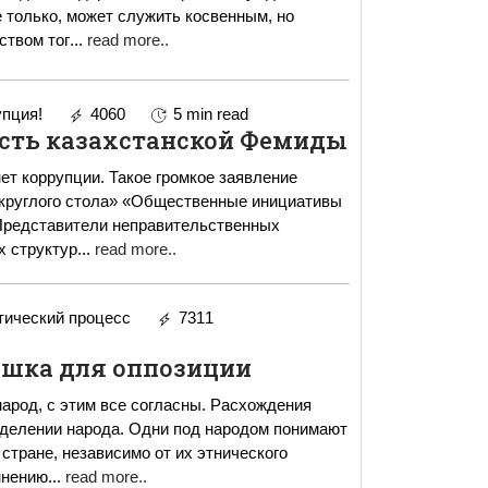
е только, может служить косвенным, но
ством тог
...
read more..
пция!
4060
5 min read
есть казахстанской Фемиды
ет коррупции. Такое громкое заявление
«круглого стола» «Общественные инициативы
 Представители неправительственных
х структур
...
read more..
ический процесс
7311
шка для оппозиции
народ, с этим все согласны. Расхождения
еделении народа. Одни под народом понимают
стране, независимо от их этнического
мнению
...
read more..