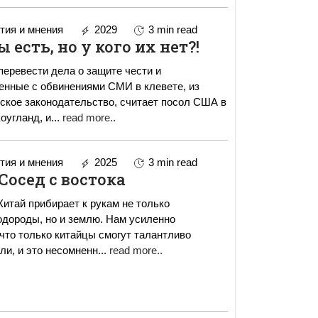
ия и мнения
2029
3 min read
есть, но у кого их нет?!
перевести дела о защите чести и
енные с обвинениями СМИ в клевете, из
нское законодательство, считает посол США в
оугланд, и
...
read more..
ия и мнения
2025
3 min read
Сосед с востока
Китай прибирает к рукам не только
одороды, но и землю. Нам усиленно
что только китайцы смогут талантливо
ли, и это несомненн
...
read more..