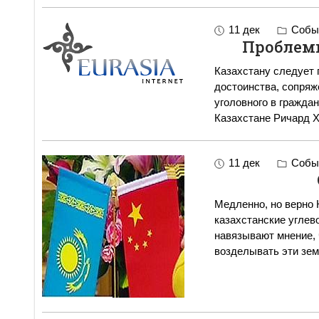
11 дек
Событ
Проблемы 
Казахстану следует 
достоинства, сопряж
уголовного в гражда
Казахстане Ричард Х
11 дек
Событ
Медленно, но верно 
казахстанские углев
навязывают мнение, 
возделывать эти зем