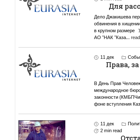
Для рас
Дело Джакишева пер
обвинения в хищении
в крупном размере Уголовное дело в отношении экс- президента
АО "НАК "Каза
...
read
11 дек
Событ
Права, з
В День Прав Человек
международное бюро
законности (КМБПЧиС
фоне вступления Каз
11 дек
Полит
2 min read
Отст