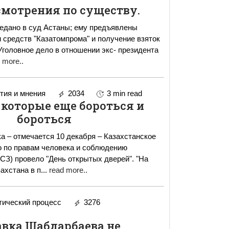
смотрения по существу.
едано в суд Астаны; ему предъявлены
 средств "Казатомпрома" и получение взяток
 more..
ия и мнения
2034
3 min read
а которые еще бороться и
бороться
а – отмечается 10 декабря – Казахстанское
 по правам человека и соблюдению
З) провело "День открытых дверей". "На
ахстана в п
...
read more..
ический процесс
3276
авка Шабдарбаева не