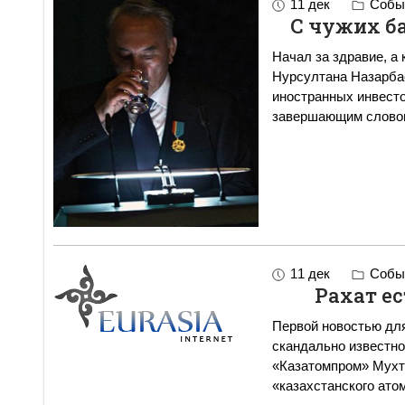
11 дек
Событ
С чужих ба
Начал за здравие, а 
Нурсултана Назарбае
иностранных инвест
завершающим слово
11 дек
Событ
Рахат ест
Первой новостью для
скандально известно
«Казатомпром» Мухт
«казахстанского ато