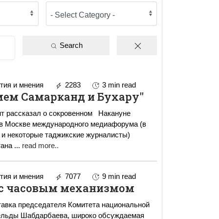
Search
ия и мнения
2283
3 min read
ем Самарканд и Бухару"
ассказал о сокровенном Накануне
 в Москве международного медиафорума (в
 и некоторые таджикские журналисты)
тана
...
read more..
ия и мнения
7077
9 min read
 с часовым механизмом
тавка председателя Комитета национальной
ельды Шабдарбаева, широко обсуждаемая