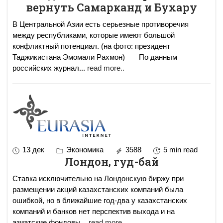
вернуть Самарканд и Бухару
В Центральной Азии есть серьезные противоречия
между республиками, которые имеют большой
конфликтный потенциал. (на фото: президент
Таджикистана Эмомали Рахмон) По данным
российских журнал
...
read more..
13 дек
Экономика
3588
5 min read
Лондон, гуд-бай
Ставка исключительно на Лондонскую биржу при
размещении акций казахстанских компаний была
ошибкой, но в ближайшие год-два у казахстанских
компаний и банков нет перспектив выхода и на
азиатские фондовы
...
read more..