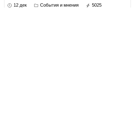
12 дек
События и мнения
5025
6 min read
Девять жизней Комитета
нацбезопасности
Изучив личности девяти руководителей главной
спецслужбы Казахстана на протяжении последних 18
лет, мы убедились: вся история КНБ РК – синусоида, где
крайности – борьба ведомства с самим собой и с поли
...
read more..