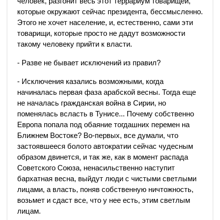
человек, разгонит весь этот террариум товарищей,
которые окружают сейчас президента, бессмысленно.
Этого не хочет население, и, естественно, сами эти
товарищи, которые просто не дадут возможности
такому человеку прийти к власти.
- Разве не бывает исключений из правил?
- Исключения казались возможными, когда
начиналась первая фаза арабской весны. Тогда еще
не началась гражданская война в Сирии, но
поменялась всласть в Тунисе... Почему собственно
Европа попала под обаяние тогдашних перемен на
Ближнем Востоке? Во-первых, все думали, что
застоявшееся болото автократии сейчас чудесным
образом двинется, и так же, как в момент распада
Советского Союза, ненасильственно наступит
бархатная весна, выйдут люди с чистыми светлыми
лицами, а власть, поняв собственную ничтожность,
возьмет и сдаст все, что у нее есть, этим светлым
лицам.