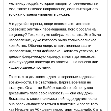
мельницу людей, которые говорят о преемничестве,
мол, такое тяжелое направление, если вытащит его,
то она и страной управлять сможет.
А с другой стороны, люди вспоминают историю
советских элитных перемещений. Кого бросали на
социалку? Тех, кого уже собирались слить. Это было
направление, хуже которого было только сельское
хозяйство. Обычно люди, ответственные за эти
направления, если добивались каких-то успехов, то
делали феерическую карьеру, вплоть до генсеков,
иначе уходили навсегда из власти — на пенсию или
куда-то далеко послами.
То есть эта должность дает интересные кадровые
возможности. Не стартовые, Дарига все-таки не
стартует. Она — не Байбек какой-то, ей не нужно
доказывать папе свою нужность — она ему дочь.
Доказывать свою значимость ей надо другим, если
она рассчитывает остаться в политике и после того,
как Нурсултан Абишевич перестанет когда-либо быть