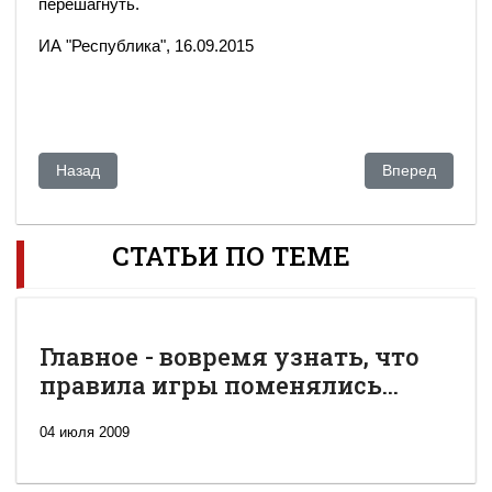
перешагнуть.
ИА "Республика", 16.09.2015
Предыдущий: Глава управления МВД Украины по возврату 
Следующий: Ку
Назад
Вперед
СТАТЬИ ПО ТЕМЕ
Главное - вовремя узнать, что
правила игры поменялись...
04 июля 2009