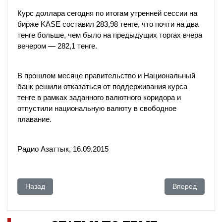
Курс доллара сегодня по итогам утренней сессии на
бирже KASE составил 283,98 тенге, что почти на два
тенге больше, чем было на предыдущих торгах вчера
вечером — 282,1 тенге.
В прошлом месяце правительство и Национальный
банк решили отказаться от поддерживания курса
тенге в рамках заданного валютного коридора и
отпустили национальную валюту в свободное
плавание.
Радио Азаттык, 16.09.2015
Предыдущий: Дочке папой не бывать!
Следующий: Ло
Назад
Вперед