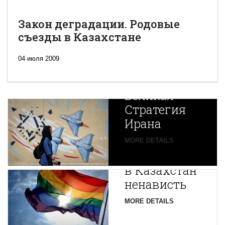
Закон деградации. Родовые
съезды в Казахстане
04 июля 2009
Новая
Великая
Стратегия
Ирана
Путин
MORE DETAILS
экспортирует
В
в Казахстан
Центральной
ненависть
Азии
зарождается
MORE DETAILS
новая