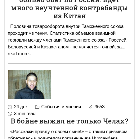
много неучтенной контрабанды
из Китая
Половина товарооборота внутри Таможенного союза
проходит «в тени». Статистика объемов взаимной
торговли между членами Таможенного союза - Россией,
Белоруссией и Казахстаном - не является точной, за
...
read more..
24 дек
События и мнения
3653
3 min read
В бойне выжил не только Челах?
«Расскажи правду о своем сыне!» – с таким призывом
обратилась к родителям пограничника Нурланбека