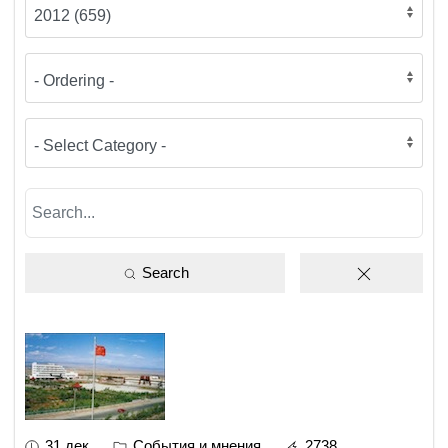
Search
31 дек
События и мнения
2738