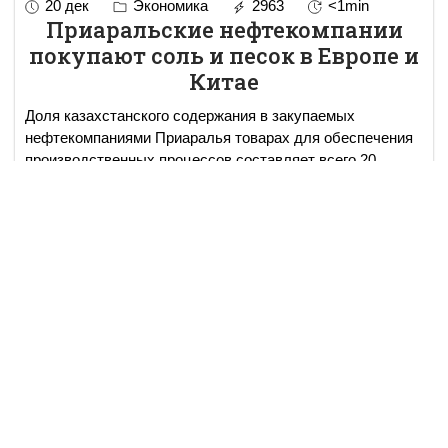
20 дек
Экономика
2963
<1min
Приаральские нефтекомпании
покупают соль и песок в Европе и
Китае
Доля казахстанского содержания в закупаемых
нефтекомпаниями Приаралья товарах для обеспечения
производственных процессов составляет всего 20
процентов, сообщил КазТАГ начальник областного
управления п
...
read more..
19 дек
События и мнения
4136
10 min read
Лидерство в ЦА. Узбекистан или
Казахстан?