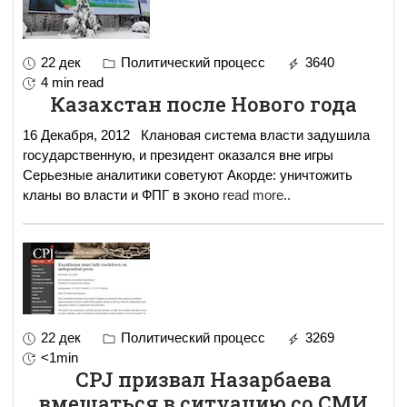
22 дек
Политический процесс
3640
4 min read
Казахстан после Нового года
16 Декабря, 2012 Кла­но­вая система вла­сти заду­шила
госу­дар­ствен­ную, и пре­зи­дент ока­зался вне игры
Серьез­ные ана­ли­тики сове­туют Акорде: уни­что­жить
кланы во вла­сти и ФПГ в эко­но­
read more..
22 дек
Политический процесс
3269
<1min
CPJ призвал Назарбаева
вмешаться в ситуацию со СМИ