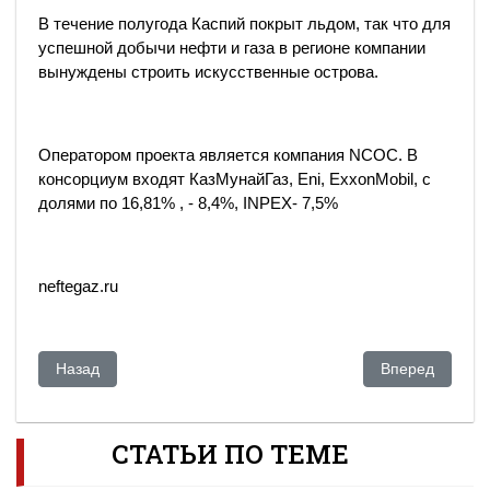
В течение полугода Каспий покрыт льдом, так что для
успешной добычи нефти и газа в регионе компании
вынуждены строить искусственные острова.
Оператором проекта является компания NCOС. В
консорциум входят КазМунайГаз, Eni, ExxonMobil, c
долями по 16,81% , - 8,4%, INPEX- 7,5%
neftegaz.ru
Предыдущий: Конгресс США одобрил решение по предотв
Следующий: Кру
Назад
Вперед
СТАТЬИ ПО ТЕМЕ