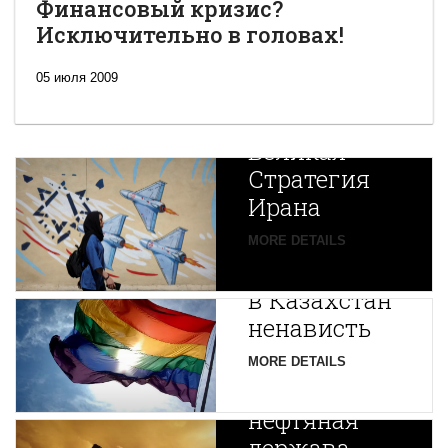
Финансовый кризис?
Исключительно в головах!
05 июля 2009
Новая
Великая
Стратегия
Ирана
Путин
MORE DETAILS
экспортирует
В
в Казахстан
Центральной
ненависть
Азии
зарождается
MORE DETAILS
новая
нефтяная