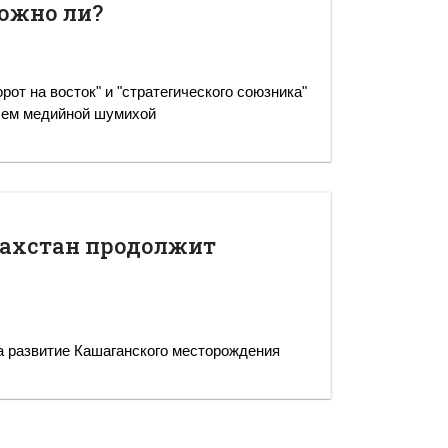
ожно ли?
рот на восток" и "стратегического союзника"
 чем медийной шумихой
азахстан продолжит
а развитие Кашаганского месторождения