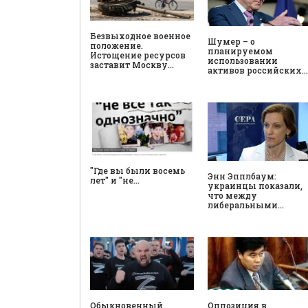
Безвыходное военное
Шумер – о
положение.
планируемом
Истощение ресурсов
использовании
заставит Москву…
активов российских…
"Где вы были восемь
Энн Эпплбаум:
лет" и "не…
украинцы показали,
что между
либеральными…
Обыкновенный
Оппозиция в