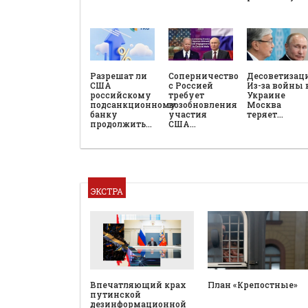
Разрешат ли
Соперничество
Десоветизац
США
с Россией
Из-за войны 
российскому
требует
Украине
подсанкционному
возобновления
Москва
банку
участия
теряет…
продолжить…
США…
ЭКСТРА
План «Крепостные»
Впечатляющий крах
путинской
дезинформационной