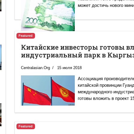
может достичь нового мини
Featured
Китайские инвесторы готовы вл
индустриальный парк в Кыргы
Centralasian.Org
15 июля 2018
Ассоциация производител
китайской провинции Гуан
международного индустриа
готовы вложить в проект 1
Featured