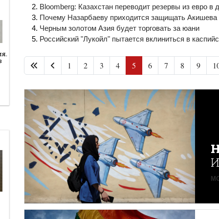
Bloomberg: Казахстан переводит резервы из евро в 
Почему Назарбаеву приходится защищать Акишева о
Черным золотом Азия будет торговать за юани
Российский "Лукойл" пытается вклиниться в каспий
ия.
в
1
2
3
4
5
6
7
8
9
1
Н
И
MO