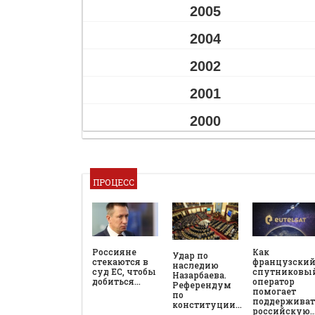
2005
2004
2002
2001
2000
ПРОЦЕСС
Россияне
Как
Удар по
стекаются в
французски
наследию
суд ЕС, чтобы
спутниковы
Назарбаева.
добиться…
оператор
Референдум
помогает
по
поддерживат
конституции…
российскую