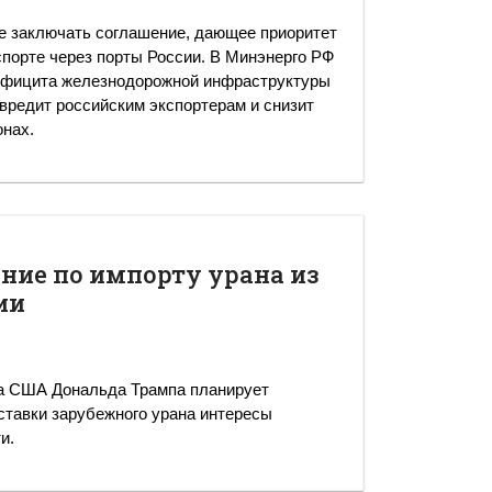
е заключать соглашение, дающее приоритет
спорте через порты России. В Минэнерго РФ
дефицита железнодорожной инфраструктуры
овредит российским экспортерам и снизит
онах.
ние по импорту урана из
ии
а США Дональда Трампа планирует
ставки зарубежного урана интересы
и.