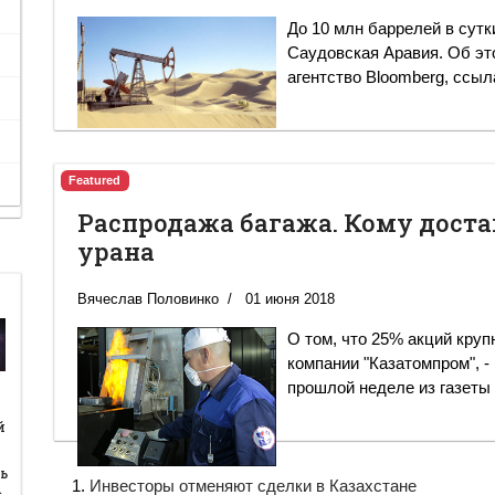
До 10 млн баррелей в сут
Саудовская Аравия. Об эт
агентство Bloomberg, ссыл
Featured
Распродажа багажа. Кому доста
урана
Вячеслав Половинко
01 июня 2018
О том, что 25% акций круп
компании "Казатомпром", - 
прошлой неделе из газеты W
й
й
ь
Инвесторы отменяют сделки в Казахстане
…