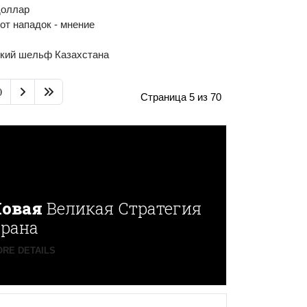
доллар
т нападок - мнение
ский шельф Казахстана
0
Страница 5 из 70
овая
Великая Стратегия
рана
RE DETAILS