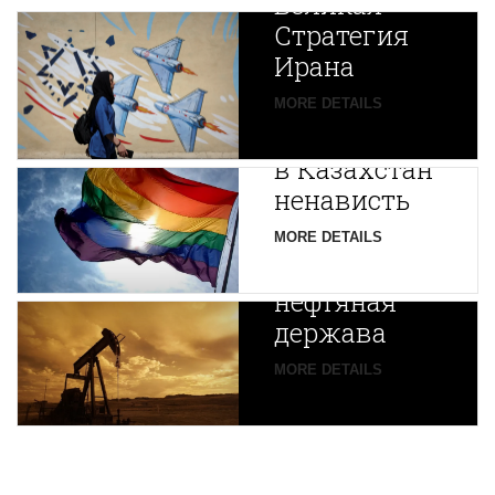
Великая
Стратегия
Ирана
Путин
MORE DETAILS
экспортирует
В
в Казахстан
Центральной
ненависть
Азии
зарождается
MORE DETAILS
новая
нефтяная
держава
MORE DETAILS