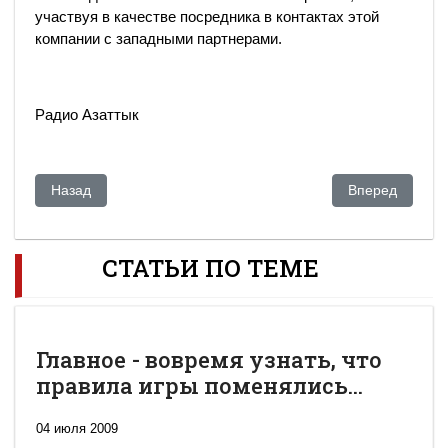
участвуя в качестве посредника в контактах этой
компании с западными партнерами.
Радио Азаттык
Предыдущий: Казахстанцы, замешанные в громких делах з
Следующий: Все
Назад
Вперед
СТАТЬИ ПО ТЕМЕ
Главное - вовремя узнать, что
правила игры поменялись...
04 июля 2009