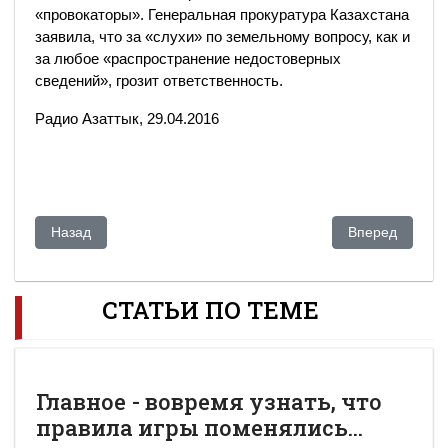
«провокаторы». Генеральная прокуратура Казахстана
заявила, что за «слухи» по земельному вопросу, как и
за любое «распространение недостоверных
сведений», грозит ответственность.
Радио Азаттык, 29.04.2016
Предыдущий: Митинги в Казахстане – слишком много врем
Следующий: За
Назад
Вперед
СТАТЬИ ПО ТЕМЕ
Главное - вовремя узнать, что
правила игры поменялись...