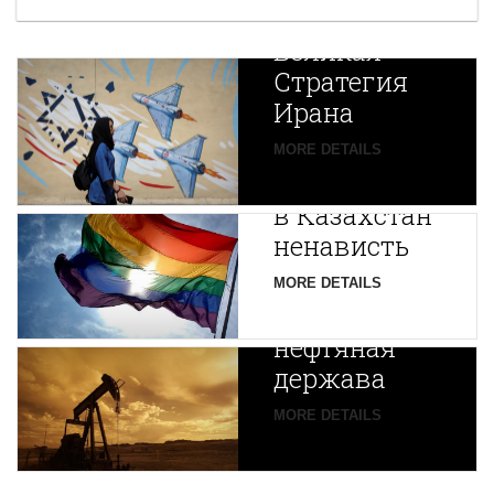
Новая
Великая
Стратегия
Ирана
Путин
MORE DETAILS
экспортирует
В
в Казахстан
Центральной
ненависть
Азии
зарождается
MORE DETAILS
новая
нефтяная
держава
MORE DETAILS