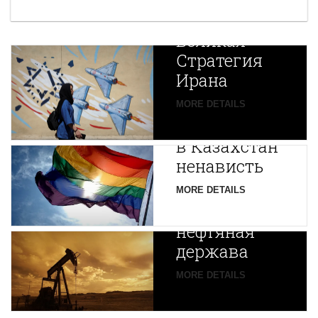
Новая
Великая
Стратегия
Ирана
Путин
MORE DETAILS
экспортирует
В
в Казахстан
Центральной
ненависть
Азии
зарождается
MORE DETAILS
новая
нефтяная
держава
MORE DETAILS