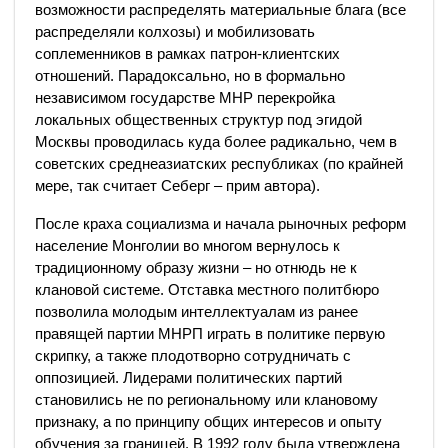
возможности распределять материальные блага (все
распределяли колхозы) и мобилизовать
соплеменников в рамках патрон-клиентских
отношений. Парадоксально, но в формально
независимом государстве МНР перекройка
локальных общественных структур под эгидой
Москвы проводилась куда более радикально, чем в
советских среднеазиатских республиках (по крайней
мере, так считает Себерг – прим автора).
После краха социализма и начала рыночных реформ
население Монголии во многом вернулось к
традиционному образу жизни – но отнюдь не к
клановой системе. Отставка местного политбюро
позволила молодым интеллектуалам из ранее
правящей партии МНРП играть в политике первую
скрипку, а также плодотворно сотрудничать с
оппозицией. Лидерами политических партий
становились не по региональному или клановому
признаку, а по принципу общих интересов и опыту
обучения за границей. В 1992 году была утверждена