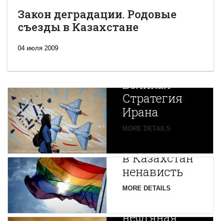
Закон деградации. Родовые
съезды в Казахстане
04 июля 2009
Новая
Великая
Стратегия
Ирана
Путин
MORE DETAILS
экспортирует
В
в Казахстан
Центральной
ненависть
Азии
зарождается
MORE DETAILS
новая
нефтяная