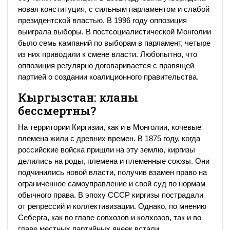
новая конституция, с сильным парламентом и слабой
президентской властью. В 1996 году оппозиция
выиграла выборы. В постсоциалистической Монголии
было семь кампаний по выборам в парламент, четыре
из них приводили к смене власти. Любопытно, что
оппозиция регулярно договаривается с правящей
партией о создании коалиционного правительства.
Кыргызстан: кланы
бессмертны?
На территории Киргизии, как и в Монголии, кочевые
племена жили с древних времен. В 1875 году, когда
российские войска пришли на эту землю, киргизы
делились на роды, племена и племенные союзы. Они
подчинились новой власти, получив взамен право на
ограниченное самоуправление и свой суд по нормам
обычного права. В эпоху СССР киргизы пострадали
от репрессий и коллективизации. Однако, по мнению
Себерга, как во главе совхозов и колхозов, так и во
главе местных партийных ячеек встали