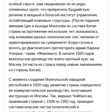
особый смысл: лам «вырывали» из их родо-
племенных групп, что превратило буддийскую
религию в мощный и богатый институт управления,
ослабляющий клановые структуры. (После падения
империи Цин и выхода Монголии из состава Китая
страна на протяжении нескольких лет оказывалась
под влиянием разных политических сил, начиная от
ориентированного на суверенитет Богдо-гэгэна и
вплоть до фактического протектората армии барона
Унгерна – прим. «Ферганы»). В начале 1920 годов
монгольское руководство взяло прочный курс на
Москву (отчасти из страха перед новым завоеванием
со стороны Китая).
С момента создания Монгольской народной
республики в 1924 году развитие страны определяло
ее коммунистическое руководство, получавшее
инструкции из Москвы. Так, маршал Чойбалсан,
правивший страной с 1928 по 1952 год, проводил
систематические чистки политической и