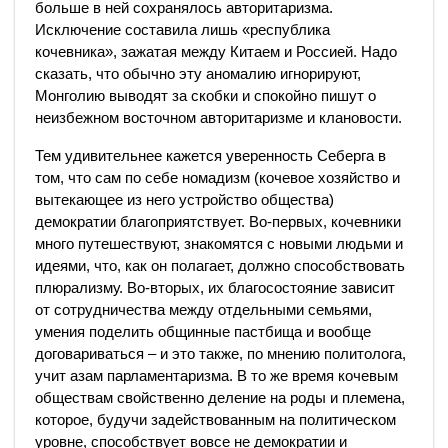
больше в ней сохранялось авторитаризма.
Исключение составила лишь «республика
кочевника», зажатая между Китаем и Россией. Надо
сказать, что обычно эту аномалию игнорируют,
Монголию выводят за скобки и спокойно пишут о
неизбежном восточном авторитаризме и клановости.
Тем удивительнее кажется уверенность Себерга в
том, что сам по себе номадизм (кочевое хозяйство и
вытекающее из него устройство общества)
демократии благоприятствует. Во-первых, кочевники
много путешествуют, знакомятся с новыми людьми и
идеями, что, как он полагает, должно способствовать
плюрализму. Во-вторых, их благосостояние зависит
от сотрудничества между отдельными семьями,
умения поделить общинные пастбища и вообще
договариваться – и это также, по мнению политолога,
учит азам парламентаризма. В то же время кочевым
обществам свойственно деление на роды и племена,
которое, будучи задействованным на политическом
уровне, способствует вовсе не демократии и