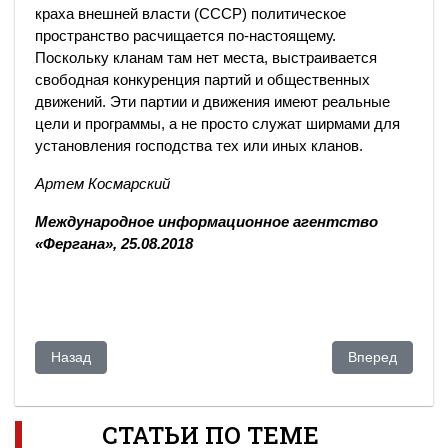
краха внешней власти (СССР) политическое
пространство расчищается по-настоящему.
Поскольку кланам там нет места, выстраивается
свободная конкуренция партий и общественных
движений. Эти партии и движения имеют реальные
цели и программы, а не просто служат ширмами для
установления господства тех или иных кланов.
Артем Космарский
Международное информационное агентство
«Фергана», 25.08.2018
Предыдущий: Что ответил посол Китая на статью с историе
Следующий: На
Назад
Вперед
СТАТЬИ ПО ТЕМЕ