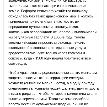
экономической элиты Монголии: он расстрелял
тысячи лам, сжег монастыри и конфисковал их
землю. Реформа сельского хозяйства поначалу
обходилась без таких драконовских мер: в колхозы
привлекали привилегиями, в частности, им
передавали лучшие земли, технику, самих
колхозников освобождали от налогов и выплачивали
им регулярную зарплату. В 1950-е годы темпы
коллективизации выросли: страховка, пенсии,
школьное образование и ветеринарные услуги
предоставлялись уже только через колхозы и
совхозы, куда к 1960 году вошли практически все
скотоводы.
Чтобы «разломать» родоплеменные связи, монголам
запретили пасти скот на территории соседних
хозяйств (снижение мобильности), а в одну бригаду
специально записывали людей, далеких друг от друга
в плане родства – чтобы интересы коллектива стали
выше интересов семьи. Такая система ослабила
власть местных «уважаемых людей», лишив их