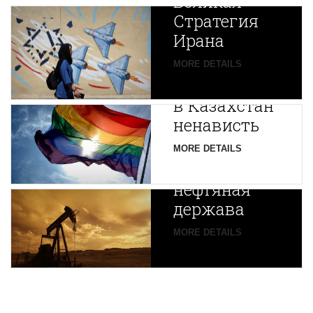
Великая
Стратегия
Ирана
Путин
MORE DETAILS
экспортирует
В
в Казахстан
Центральной
ненависть
Азии
зарождается
MORE DETAILS
новая
нефтяная
держава
MORE DETAILS