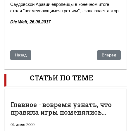
Саудовской Аравии европейцы в конечном итоге
стали "посмеивающимся третьим", - заключает автор.
Die Welt, 26.06.2017
Предыдущий: Пять миллионов китайцев поселятся в Казахс
Следующий: Та
Назад
Вперед
СТАТЬИ ПО ТЕМЕ
Главное - вовремя узнать, что
правила игры поменялись...
04 июля 2009