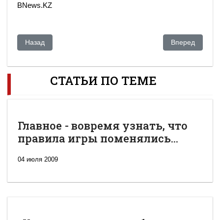
BNews.KZ
Предыдущий: Казахстан увеличил добычу урана на 9%
Следующий: Эк
Назад
Вперед
СТАТЬИ ПО ТЕМЕ
Главное - вовремя узнать, что
правила игры поменялись...
04 июля 2009