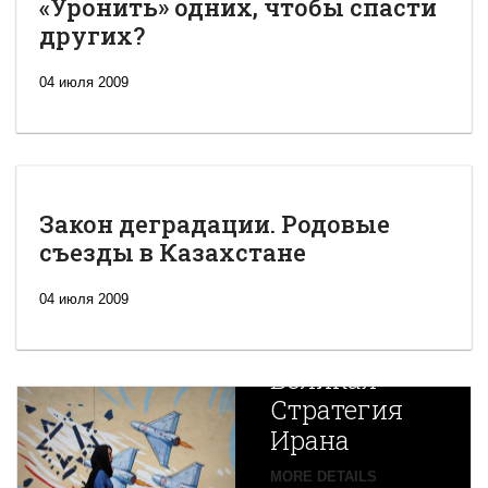
«Уронить» одних, чтобы спасти
других?
04 июля 2009
Закон деградации. Родовые
съезды в Казахстане
04 июля 2009
Новая
Великая
Стратегия
Ирана
Путин
MORE DETAILS