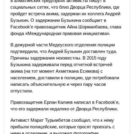
в алматинских предгорьях активисты пишут в
социальных сетях, что близ Дворца Республики, где
пройдет встреча акима, задержан их коллега Андрей
Бузыкин. О задержании Бузыкина сообщает в
Facebook’е правозащитник Айна Шорманбаева, глава
фонда «Международная правовая инициатива».
В дежурной части Медеуского отделения полиции
подтвердили, что Андрей Бузыкин доставлен туда.
Причины задержания неизвестны. В 2015 году
Бузыкина задерживали перед отчетной встречей
акима (на тот момент Ахметжана Есимова) с
населением, доставили в полицию, где потребовали
написать объяснительную и через пару часов
отпустили.
Правозащитник Ерлан Калиев написал в Facebook'е,
что его задержали недалеко от Дворца Республики.
Активист Марат Турымбетов сообщил, что к нему
прибыли полицейские, которые просят проехать с
ними в отделение, и выложил фотографии