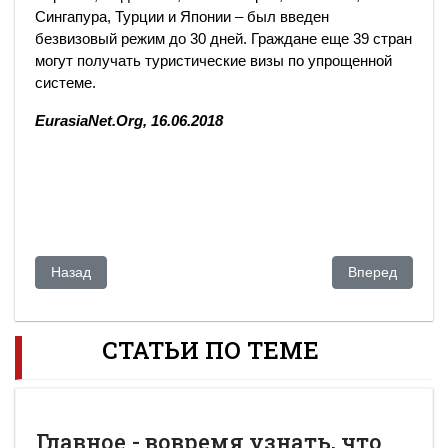
Сингапура, Турции и Японии – был введен
безвизовый режим до 30 дней. Граждане еще 39 стран
могут получать туристические визы по упрощенной
системе.
EurasiaNet.Org, 16.06.2018
Предыдущий: Скончался осужденный за убийство экс-глава
Следующий: Де
Назад
Вперед
СТАТЬИ ПО ТЕМЕ
Главное - вовремя узнать, что