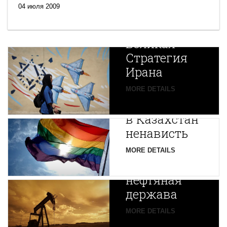
04 июля 2009
Новая
Великая
Стратегия
Ирана
Путин
MORE DETAILS
экспортирует
В
в Казахстан
Центральной
ненависть
Азии
зарождается
MORE DETAILS
новая
нефтяная
держава
MORE DETAILS