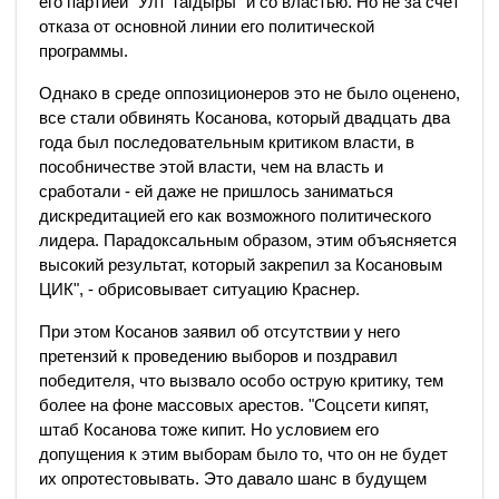
его партией "Улт Тагдыры" и со властью. Но не за счет
отказа от основной линии его политической
программы.
Однако в среде оппозиционеров это не было оценено,
все стали обвинять Косанова, который двадцать два
года был последовательным критиком власти, в
пособничестве этой власти, чем на власть и
сработали - ей даже не пришлось заниматься
дискредитацией его как возможного политического
лидера. Парадоксальным образом, этим объясняется
высокий результат, который закрепил за Косановым
ЦИК", - обрисовывает ситуацию Краснер.
При этом Косанов заявил об отсутствии у него
претензий к проведению выборов и поздравил
победителя, что вызвало особо острую критику, тем
более на фоне массовых арестов. "Соцсети кипят,
штаб Косанова тоже кипит. Но условием его
допущения к этим выборам было то, что он не будет
их опротестовывать. Это давало шанс в будущем