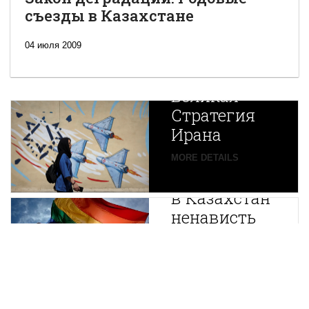
съезды в Казахстане
04 июля 2009
Новая
Великая
Стратегия
Ирана
Путин
MORE DETAILS
экспортирует
В
в Казахстан
Центральной
ненависть
Азии
зарождается
MORE DETAILS
новая
нефтяная
держава