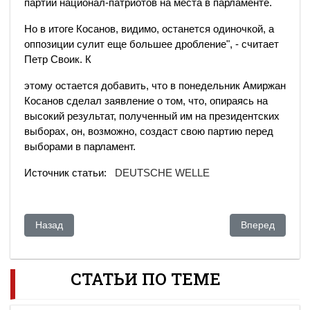
партии национал-патриотов на места в парламенте.
Но в итоге Косанов, видимо, останется одиночкой, а
оппозиции сулит еще большее дробление", - считает
Петр Своик. К
этому остается добавить, что в понедельник Амиржан
Косанов сделал заявление о том, что, опираясь на
высокий результат, полученный им на президентских
выборах, он, возможно, создаст свою партию перед
выборами в парламент.
Источник статьи:
DEUTSCHE WELLE
Предыдущий: Что изменили в Казахстане президентские в
Следующий: Бы
Назад
Вперед
СТАТЬИ ПО ТЕМЕ