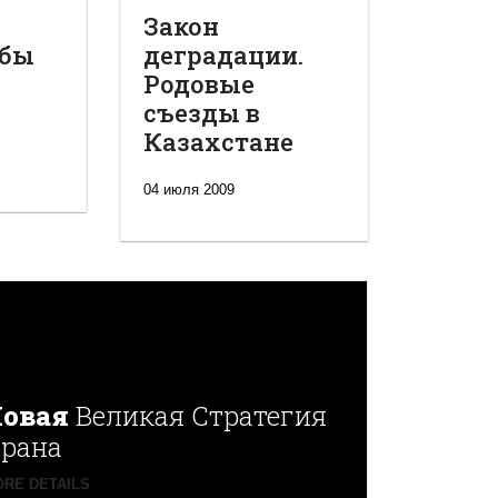
Закон
обы
деградации.
Родовые
съезды в
Казахстане
04 июля 2009
овая
Великая Стратегия
рана
RE DETAILS