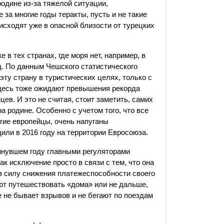
одине из-за тяжелой ситуации,
е за многие годы теракты, пусть и не такие
исходят уже в опасной близости от турецких
в тех странах, где моря нет, например, в
д. По данным Чешского статистического
ту страну в туристических целях, только с
 здесь тоже ожидают превышения рекорда
цев. И это не считая, стоит заметить, самих
 родине. Особенно с учетом того, что все
гие европейцы, очень напуганы
дили в 2016 году на территории Евросоюза.
минувшем году главными регуляторами
к исключение просто в связи с тем, что она
в силу снижения платежеспособности своего
ют путешествовать «дома» или не дальше,
е не бывает взрывов и не бегают по поездам