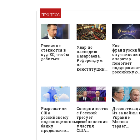
ПРОЦЕСС
Россияне
Как
Удар по
стекаются в
французски
наследию
суд ЕС, чтобы
спутниковы
Назарбаева.
добиться…
оператор
Референдум
помогает
по
поддерживат
конституции…
российскую
Разрешат ли
Соперничество
Десоветизац
США
с Россией
Из-за войны 
российскому
требует
Украине
подсанкционному
возобновления
Москва
банку
участия
теряет…
продолжить…
США…