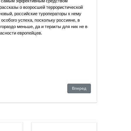
пе самым эффективным средством
 рассказы о возросшей террористической
е новый, российские туроператоры к нему
особого успеха, поскольку россияне, в
гораздо меньше, да и теракты для них не в
пасности европейцев.
Следующий: Сможет ли Москва
Вперед