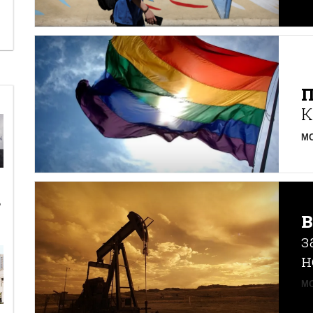
К
MO
ь
з
н
MO