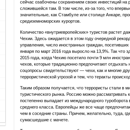
сейчас озабочены сохранением своих инвестиций на р
сложившейся там. В том числе, из-за того, что впервы
значительные, как Стамбуле или столице Анкаре, про
средиземноморских курортов.
Количество «внутриевропейских» туристов растет даже 
Чехии. Здесь ожидается в этом году очередной рекор
управления, число иностранных граждан, посетивших э
января по март 2016 года выросло на 13,9%. Так что
2015 года, когда Чехию посетило почти 9 млн иностран
чехов, которые традиционно предпочитают отдыхать на
соцопросы свидетельствуют — чехи, как и многие дру
террористической угрозой и тем, что теракты происхо
Таким образом получается, что террористы стали в 
туристического рынка. Россию можно рассматривать ка
постепенно выпадает из международного туроборота 
среднего класса. Европейцы же все чаще предпочита
чем в соседние страны. Причем, желательно, туда, гд
сумасшедшие с мачете.