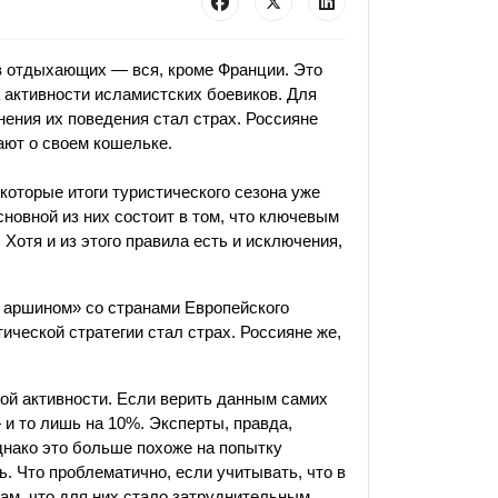
 отдыхающих — вся, кроме Франции. Это
а активности исламистских боевиков. Для
ения их поведения стал страх. Россияне
ают о своем кошельке.
екоторые итоги туристического сезона уже
новной из них состоит в том, что ключевым
Хотя и из этого правила есть и исключения,
 аршином» со странами Европейского
ической стратегии стал страх. Россияне же,
кой активности. Если верить данным самих
 и то лишь на 10%. Эксперты, правда,
однако это больше похоже на попытку
. Что проблематично, если учитывать, что в
ам, что для них стало затруднительным