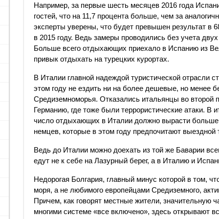
Например, за первые шесть месяцев 2016 года Испан
гостей, что на 11,7 процента больше, чем за аналоги
эксперты уверены, что будет превышен результат в 
в 2015 году. Ведь замеры проводились без учета дву
Больше всего отдыхающих приехало в Испанию из Вели
привык отдыхать на турецких курортах.
В Италии главной надеждой туристической отрасли с
этом году не ездить ни на более дешевые, но менее 
Средиземноморья. Отказались итальянцы во второй п
Германию, где тоже были террористические атаки. В и
число отдыхающих в Италии должно вырасти больше, 
немцев, которые в этом году предпочитают выездной 
Ведь до Италии можно доехать из той же Баварии все
едут не к себе на Лазурный берег, а в Италию и Испан
Недорогая Болгария, главный минус которой в том, ч
моря, а не любимого европейцами Средиземного, акти
Причем, как говорят местные жители, значительную ч
многими системе «все включено», здесь открывают вс