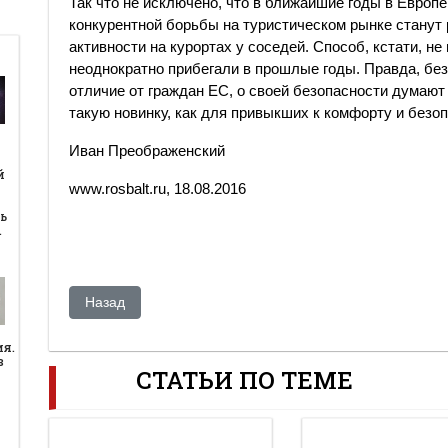
Так что не исключено, что в ближайшие годы в Евро
конкурентной борьбы на туристическом рынке станут
активности на курортах у соседей. Способ, кстати, н
неоднократно прибегали в прошлые годы. Правда, без 
отличие от граждан ЕС, о своей безопасности думают 
такую новинку, как для привыкших к комфорту и безо
Иван Преображенский
й
й
www.rosbalt.ru, 18.08.2016
ь
…
Предыдущий: Новый 1937-й? Пока нет
Назад
ия.
в
СТАТЬИ ПО ТЕМЕ