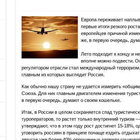
Европа переживает наплыв
первые итоги резкого рост
европейцев причиной измен
же, в первую очередь, дум
Лето подходит к концу и н
вполне можно подвести. Ос
регулятором отрасли стал международный терроризм. 
главным из которых выглядит Россия.
Как обычно нашу страну не удается измерить «общим
Союза. Для них главным двигателем изменения турист
в первую очередь, думают о своем кошельке.
Итак, в России в целом сохраняется спад туристичес
туроператоров, то растет только внутренний туризм —
утверждают, что в этом году рост достигнет 15-18%, 
уговорить россиян в принципе почаще ездить отдыхать
августе уже более 40% опрошенных заявили социолог