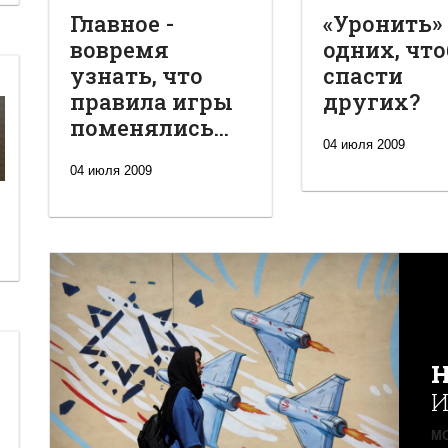
Главное -
«Уронить»
вовремя
одних, чт
узнать, что
спасти
правила игры
других?
поменялись...
04 июля 2009
04 июля 2009
Н
И
MO