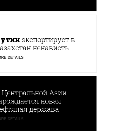
Путин
экспортирует в
азахстан ненависть
RE DETAILS
В
Центральной Азии
арождается новая
ефтяная держава
RE DETAILS