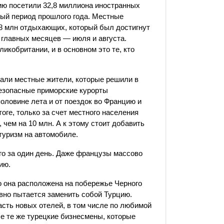
ию посетили 32,8 миллиона иностранных
чный период прошлого года. Местные
68 млн отдыхающих, который был достигнут
х главных месяцев — июля и августа.
кобритании, и в основном это те, кто
тали местные жители, которые решили в
безопасные приморские курорты
оловине лета и от поездок во Францию и
тоге, только за счет местного населения
чем на 10 млн. А к этому стоит добавить
туризм на автомобиле.
го за один день. Даже французы массово
ию.
то она расположена на побережье Черного
вно пытается заменить собой Турцию.
асть новых отелей, в том числе по любимой
е те же турецкие бизнесмены, которые