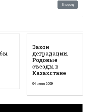
и с Назарбаевым
Следующий: Майра Назарбаев
Вперед
Закон
обы
деградации.
Родовые
съезды в
Казахстане
04 июля 2009