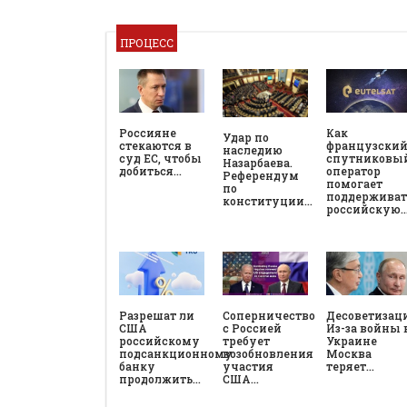
ПРОЦЕСС
Россияне
Как
Удар по
стекаются в
французски
наследию
суд ЕС, чтобы
спутниковы
Назарбаева.
добиться…
оператор
Референдум
помогает
по
поддерживат
конституции…
российскую
Разрешат ли
Соперничество
Десоветизац
США
с Россией
Из-за войны 
российскому
требует
Украине
подсанкционному
возобновления
Москва
банку
участия
теряет…
продолжить…
США…