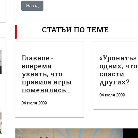
Предыдущий: Мустафа Джемилев отказался от встреч
Назад
СТАТЬИ ПО ТЕМЕ
Главное -
«Уронить»
вовремя
одних, чт
узнать, что
спасти
правила игры
других?
поменялись...
ь
04 июля 2009
04 июля 2009