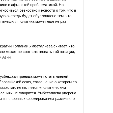
ине с афганской проблематикой. Но,
относиться ревностно к новости о том, что в
вую очередь будет обусловлено тем, что
я внешняя политика может еще не раз
ратии Толганай Умбеталиева считает, что
не может не соответствовать той позиции,
й Азии.
о-узбекская граница может стать линией
Евразийский союз, соглашение о котором со
азахстан, не является «политическим
елениях не говорится. Умбеталиева уверена
астия в военных формированиях различного