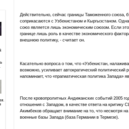
Действительно, сейчас границы Таможенного союза, б
соприкасаются с Узбекистаном и Кыргызстаном. Однак
союз является лишь экономическим союзом. Если это 
границе лишь роль в качестве экономического фактор
внешнюю политику, - считает он.
й
й
ь
Касательно вопроса о том, что «Узбекистан, налажив
…
возможно, усиливает автократический политический 
напоминает, что «прагматическая политика Запада» 
После кровопролитных Андижанских событий 2005 год
ия.
в
отношения с Западом, в качестве ответа на критику 
Акимбеков обращает внимание на то, что несмотря на
военные базы Запада (база Германии в Термезе).