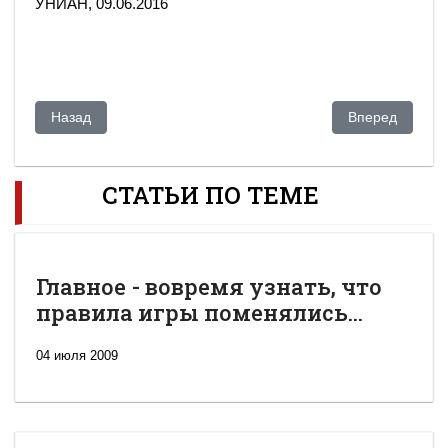
УНИАН, 09.06.2016
Предыдущий: В Казахстане готовится смена власти, - брита
Следующий: На
Назад
Вперед
СТАТЬИ ПО ТЕМЕ
Главное - вовремя узнать, что
правила игры поменялись...
04 июля 2009