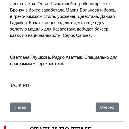
легкоатлетке Ольге Рыпаковой в тройном прыжке.
Бронзу в боксе заработала Мария Вольнова и борец
в греко-римском стиле, уроженец Дагестана, Даниал
Гаджиев. Казахстанцы надеются, что еще одну
золотую медаль для Казахстана добудет боксер,
казах по национальности, Серик Сапиев.
Светлана Глушкова. Радио Азаттык. Специально для
программы «Перекресток».
TAJIK RU
Предыдущий: Казахстан триумфально завершил Олимпиад
Следующий: Гру
Назад
Вперед