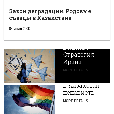
Закон деградации. Родовые
съезды в Казахстане
04 июля 2009
Новая
Великая
Стратегия
Ирана
Путин
MORE DETAILS
экспортирует
В
в Казахстан
Центральной
ненависть
Азии
зарождается
MORE DETAILS
новая