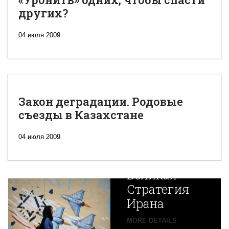
других?
04 июля 2009
Закон деградации. Родовые
съезды в Казахстане
04 июля 2009
Новая
Великая
Стратегия
Ирана
Путин
MORE DETAILS