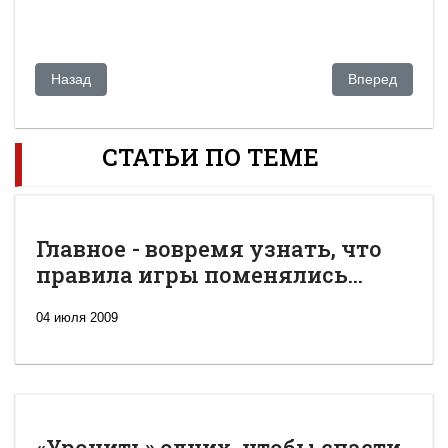
Предыдущий: «Реформа без начала и конца»: зачем Назар
Следующий: Ро
Назад
Вперед
СТАТЬИ ПО ТЕМЕ
Главное - вовремя узнать, что
правила игры поменялись...
04 июля 2009
«Уронить» одних, чтобы спасти