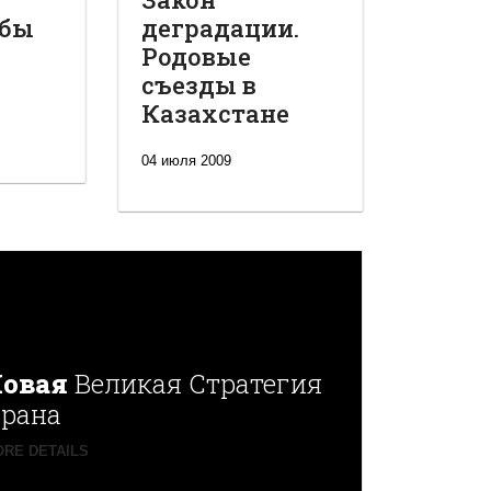
обы
деградации.
Родовые
съезды в
Казахстане
04 июля 2009
овая
Великая Стратегия
рана
RE DETAILS