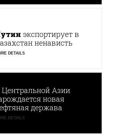
Путин
экспортирует в
азахстан ненависть
RE DETAILS
В
Центральной Азии
арождается новая
ефтяная держава
RE DETAILS