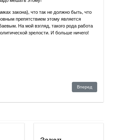
надо мешать этому!
мках закона), что так не должно быть, что
сновным препятствием этому является
аевым. На мой взгляд, такого рода работа
политической зрелости. И больше ничего!
Следующий: Политический сез
Вперед
Закон