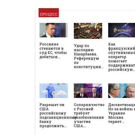
ПРОЦЕСС
Россияне
Как
Удар по
стекаются в
французски
наследию
суд ЕС, чтобы
спутниковы
Назарбаева.
добиться…
оператор
Референдум
помогает
по
поддерживат
конституции…
российскую
Разрешат ли
Соперничество
Десоветизац
США
с Россией
Из-за войны 
российскому
требует
Украине
подсанкционному
возобновления
Москва
банку
участия
теряет…
продолжить…
США…