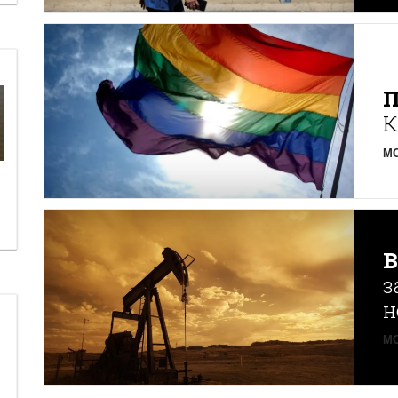
К
MO
з
н
MO