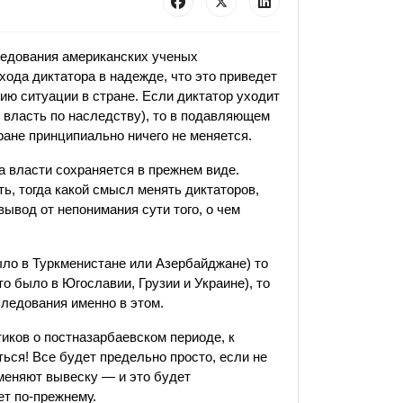
едования американских ученых
хода диктатора в надежде, что это приведет
ию ситуации в стране. Если диктатор уходит
 власть по наследству), то в подавляющем
ране принципиально ничего не меняется.
а власти сохраняется в прежнем виде.
, тогда какой смысл менять диктаторов,
вывод от непонимания сути того, о чем
ыло в Туркменистане или Азербайджане) то
 было в Югославии, Грузии и Украине), то
едования именно в этом.
иков о постназарбаевском периоде, к
иться! Все будет предельно просто, если не
оменяют вывеску — и это будет
ет по-прежнему.