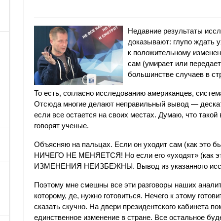
Недавние результаты иссл
доказывают: глупо ждать у
к положительному изменен
сам (умирает или передает
большинстве случаев в ст
То есть, согласно исследованию американцев, систем
Отсюда многие делают неправильный вывод — дескать
если все остается на своих местах. Думаю, что такой 
говорят ученые.
Объясняю на пальцах. Если он уходит сам (как это б
НИЧЕГО НЕ МЕНЯЕТСЯ! Но если его «уходят» (как это
ИЗМЕНЕНИЯ НЕИЗБЕЖНЫ. Вывод из указанного иссл
Поэтому мне смешны все эти разговоры наших аналит
которому, де, нужно готовиться. Нечего к этому готов
сказать скучно. На двери президентского кабинета п
единственное изменение в стране. Все остальное буд