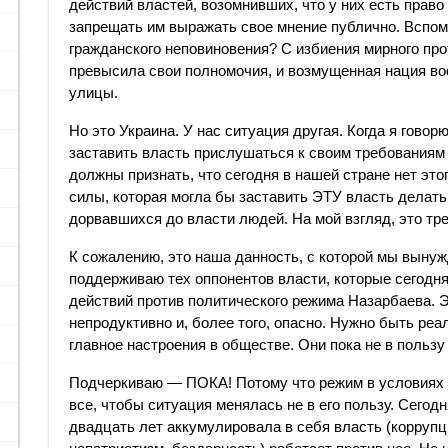
действий властей, возомнивших, что у них есть прав
запрещать им выражать свое мнение публично. Вспомн
гражданского неповиновения? С избиения мирного пр
превысила свои полномочия, и возмущенная нация в
улицы.
Но это Украина. У нас ситуация другая. Когда я гово
заставить власть прислушаться к своим требованиям 
должны признать, что сегодня в нашей стране нет это
силы, которая могла бы заставить ЭТУ власть делать т
дорвавшихся до власти людей. На мой взгляд, это тр
К сожалению, это наша данность, с которой мы вынуж
поддерживаю тех оппонентов власти, которые сегодн
действий против политического режима Назарбаева. 
непродуктивно и, более того, опасно. Нужно быть реа
главное настроения в обществе. Они пока не в пользу 
Подчеркиваю — ПОКА! Потому что режим в условиях кр
все, чтобы ситуация менялась не в его пользу. Сегодн
двадцать лет аккумулировала в себя власть (коррупц