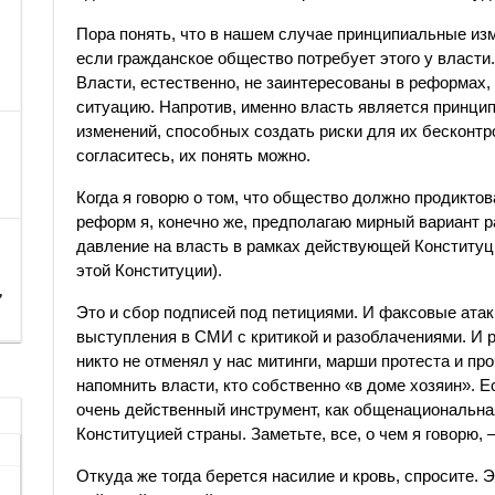
Пора понять, что в нашем случае принципиальные изм
если гражданское общество потребует этого у власти. 
Власти, естественно, не заинтересованы в реформа
ситуацию. Напротив, именно власть является принци
изменений, способных создать риски для их бесконтр
согласитесь, их понять можно.
Когда я говорю о том, что общество должно продикто
реформ я, конечно же, предполагаю мирный вариант р
давление на власть в рамках действующей Конституци
этой Конституции).
,
Это и сбор подписей под петициями. И факсовые ата
выступления в СМИ с критикой и разоблачениями. И
никто не отменял у нас митинги, марши протеста и п
напомнить власти, кто собственно «в доме хозяин». Ес
очень действенный инструмент, как общенациональная
Конституцией страны. Заметьте, все, о чем я говорю,
Откуда же тогда берется насилие и кровь, спросите. 