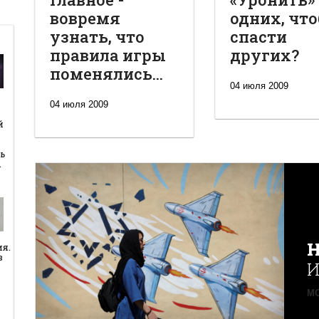
вовремя
одних, чт
узнать, что
спасти
правила игры
других?
поменялись...
04 июля 2009
04 июля 2009
й
й
ь
…
Н
ия.
в
И
MO