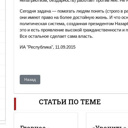
непатриотизм, бездарность) работает против нее. Не 
Сегодня задача — помогать людям понять (строго в ра
они имеют право на более достойную жизнь. И что о
политическая система, созданная президентом Назарб
это и есть проявление высокой гражданственности и 
Все остальное сделает сама власть.
ИА "Республика", 11.09.2015
Предыдущий: Блеск и нищета казахской мечты
Назад
СТАТЬИ ПО ТЕМЕ
Главное -
«Уронить»