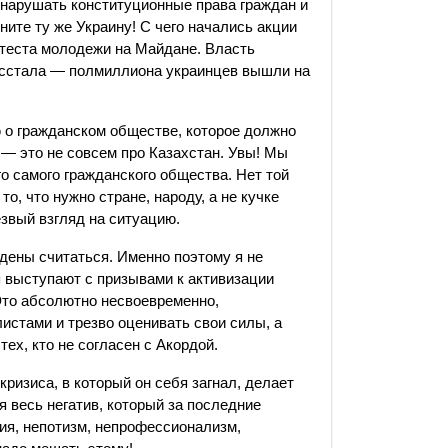
о нарушать конституционные права граждан и
ите ту же Украину! С чего начались акции
отеста молодежи на Майдане. Власть
осстала — полмиллиона украинцев вышли на
рю о гражданском обществе, которое должно
— это не совсем про Казахстан. Увы! Мы
го самого гражданского общества. Нет той
о, что нужно стране, народу, а не кучке
езвый взгляд на ситуацию.
дены считаться. Именно поэтому я не
я выступают с призывами к активизации
Это абсолютно несвоевременно,
листами и трезво оценивать свои силы, а
тех, кто не согласен с Акордой.
изиса, в который он себя загнал, делает
я весь негатив, который за последние
ия, непотизм, непрофессионализм,