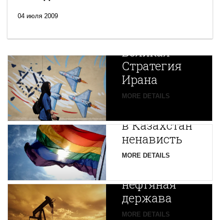
04 июля 2009
Новая
Великая
Стратегия
Ирана
Путин
MORE DETAILS
экспортирует
В
в Казахстан
Центральной
ненависть
Азии
зарождается
MORE DETAILS
новая
нефтяная
держава
MORE DETAILS