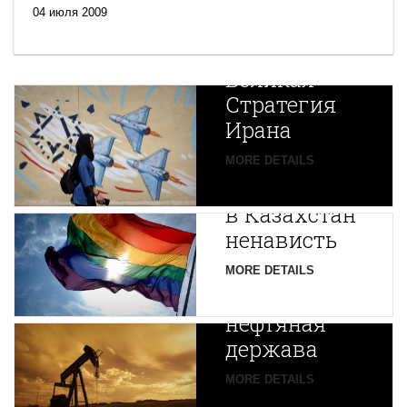
04 июля 2009
Новая
Великая
Стратегия
Ирана
Путин
MORE DETAILS
экспортирует
В
в Казахстан
Центральной
ненависть
Азии
зарождается
MORE DETAILS
новая
нефтяная
держава
MORE DETAILS