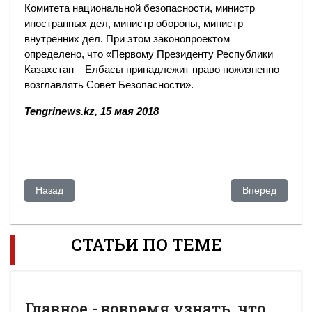
Комитета национальной безопасности, министр
иностранных дел, министр обороны, министр
внутренних дел. При этом законопроектом
определено, что «Первому Президенту Республики
Казахстан – Елбасы принадлежит право пожизненно
возглавлять Совет Безопасности».
Tengrinews.kz, 15 мая 2018
Предыдущий: Запрет использовать газеты с портретами пре
Следующий: И
Назад
Вперед
СТАТЬИ ПО ТЕМЕ
Главное - вовремя узнать, что