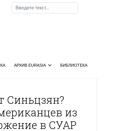
Поиск
КА
АРХИВ EURASIA
БИБЛИОТЕКА
т Синьцзян?
мериканцев из
ожение в СУАР