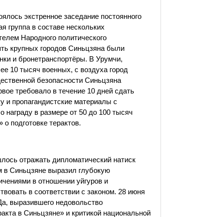
оялось экстренное заседание постоянного
я группа в составе нескольких
телем Народного политического
ять крупных городов Синьцзяна были
нки и бронетранспортёры. В Урумчи,
е 10 тысяч военных, с воздуха город
щественной безопасности Синьцзяна
вое требовало в течение 10 дней сдать
у и пропагандистские материалы с
 награду в размере от 50 до 100 тысяч
 о подготовке терактов.
лось отражать дипломатический натиск
м в Синьцзяне выразил глубокую
чениями в отношении уйгуров и
твовать в соответствии с законом. 28 июня
Да, выразившего недовольство
акта в Синьцзяне» и критикой национальной