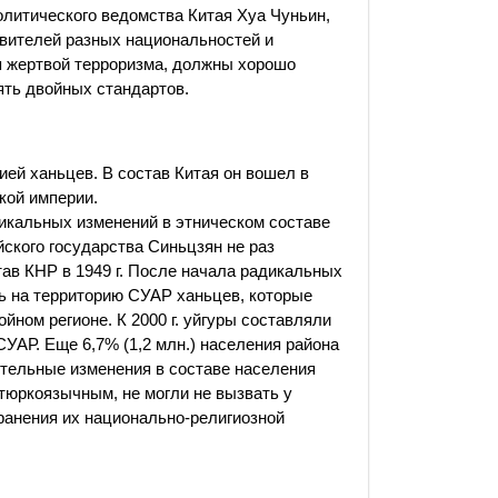
олитического ведомства Китая Хуа Чуньин,
авителей разных национальностей и
я жертвой терроризма, должны хорошо
ять двойных стандартов.
ей ханьцев. В состав Китая он вошел в
кой империи.
дикальных изменений в этническом составе
йского государства Синьцзян не раз
ав КНР в 1949 г. После начала радикальных
ь на территорию СУАР ханьцев, которые
йном регионе. К 2000 г. уйгуры составляли
 СУАР. Еще 6,7% (1,2 млн.) населения района
ительные изменения в составе населения
тюркоязычным, не могли не вызвать у
ранения их национально-религиозной