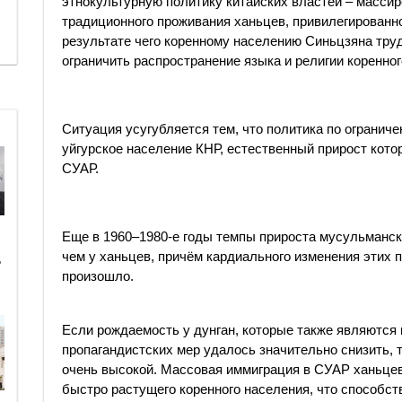
этнокультурную политику китайских властей – масси
традиционного проживания ханьцев, привилегированн
результате чего коренному населению Синьцзяна труд
ограничить распространение языка и религии коренног
Ситуация усугубляется тем, что политика по ограниче
уйгурское население КНР, естественный прирост кото
СУАР.
Еще в 1960–1980-е годы темпы прироста мусульманск
чем у ханьцев, причём кардиального изменения этих
ь
произошло.
Если рождаемость у дунган, которые также являются
пропагандистских мер удалось значительно снизить, т
очень высокой. Массовая иммиграция в СУАР ханьцев
быстро растущего коренного населения, что способст