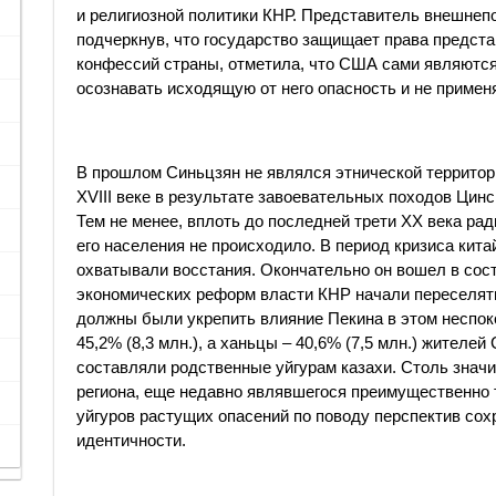
и религиозной политики КНР. Представитель внешнеп
подчеркнув, что государство защищает права предст
конфессий страны, отметила, что США сами являютс
осознавать исходящую от него опасность и не примен
В прошлом Синьцзян не являлся этнической территори
XVIII веке в результате завоевательных походов Цинс
Тем не менее, вплоть до последней трети XX века ра
его населения не происходило. В период кризиса кита
охватывали восстания. Окончательно он вошел в сост
экономических реформ власти КНР начали переселят
должны были укрепить влияние Пекина в этом неспоко
45,2% (8,3 млн.), а ханьцы – 40,6% (7,5 млн.) жителей
составляли родственные уйгурам казахи. Столь знач
региона, еще недавно являвшегося преимущественно 
уйгуров растущих опасений по поводу перспектив сох
идентичности.