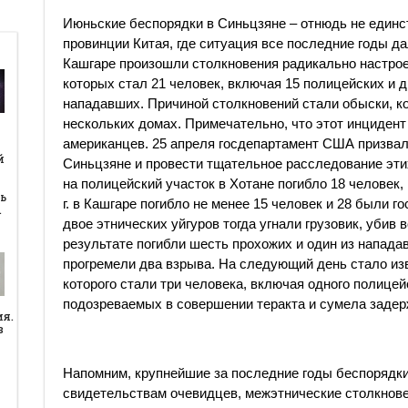
Июньские беспорядки в Синьцзяне – отнюдь не единс
провинции Китая, где ситуация все последние годы дал
Кашгаре произошли столкновения радикально настрое
которых стал 21 человек, включая 15 полицейских и д
нападавших. Причиной столкновений стали обыски, к
нескольких домах. Примечательно, что этот инцидент
американцев. 25 апреля госдепартамент США призвал
й
й
Синьцзяне и провести тщательное расследование этих
на полицейский участок в Хотане погибло 18 человек,
ь
г. в Кашгаре погибло не менее 15 человек и 28 были 
…
двое этнических уйгуров тогда угнали грузовик, убив в
результате погибли шесть прохожих и один из напада
прогремели два взрыва. На следующий день стало из
которого стали три человека, включая одного полице
подозреваемых в совершении теракта и сумела задерж
ия.
в
Напомним, крупнейшие за последние годы беспорядки 
свидетельствам очевидцев, межэтнические столкнове