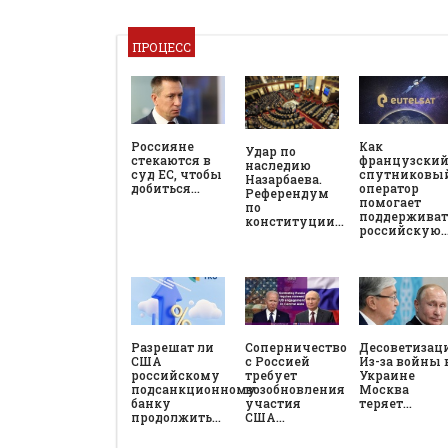
ПРОЦЕСС
Россияне
Как
Удар по
стекаются в
французски
наследию
суд ЕС, чтобы
спутниковы
Назарбаева.
добиться…
оператор
Референдум
помогает
по
поддерживат
конституции…
российскую
Разрешат ли
Соперничество
Десоветизац
США
с Россией
Из-за войны 
российскому
требует
Украине
подсанкционному
возобновления
Москва
банку
участия
теряет…
продолжить…
США…