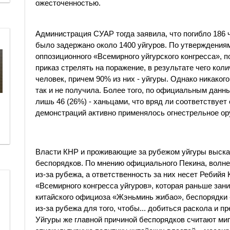
ожесточенностью.
Администрация СУАР тогда заявила, что погибло 186 
было задержано около 1400 уйгуров. По утверждения
оппозиционного «Всемирного уйгурского конгресса», 
приказ стрелять на поражение, в результате чего кол
человек, причем 90% из них - уйгуры. Однако никако
так и не получила. Более того, по официальным данн
лишь 46 (26%) - ханьцами, что вряд ли соответствует
демонстраций активно применялось огнестрельное ор
Власти КНР и проживающие за рубежом уйгуры выска
беспорядков. По мнению официального Пекина, волн
из-за рубежа, а ответственность за них несет Ребий
«Всемирного конгресса уйгуров», которая раньше зан
китайского официоза «Жэньминь жибао», беспорядки
из-за рубежа для того, чтобы... добиться раскола и 
Уйгуры же главной причиной беспорядков считают ми