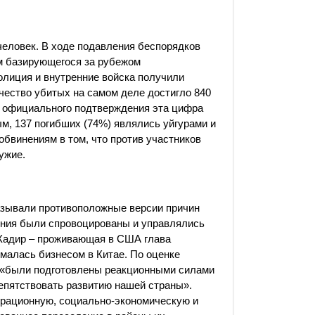
человек. В ходе подавления беспорядков
м базирующегося за рубежом
полиция и внутренние войска получили
ичество убитых на самом деле достигло 840
го официального подтверждения эта цифра
ым, 137 погибших (74%) являлись уйгурами и
 обвинениям в том, что против участников
ужие.
зывали противоположные версии причин
ения были спровоцированы и управлялись
я Кадир – проживающая в США глава
ималась бизнесом в Китае. По оценке
 «были подготовлены реакционными силами
препятствовать развитию нашей страны».
грационную, социально-экономическую и