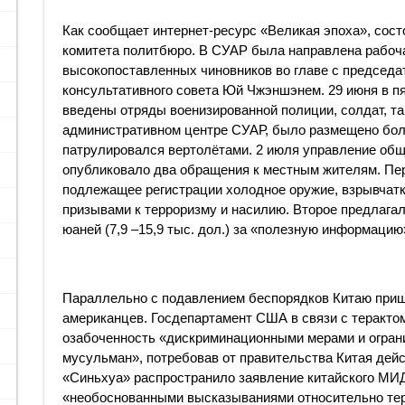
Как сообщает интернет-ресурс «Великая эпоха», сост
комитета политбюро. В СУАР была направлена рабоча
высокопоставленных чиновников во главе с председа
консультативного совета Юй Чжэншэнем. 29 июня в п
введены отряды военизированной полиции, солдат, та
административном центре СУАР, было размещено боле
патрулировался вертолётами. 2 июля управление об
опубликовало два обращения к местным жителям. Пер
подлежащее регистрации холодное оружие, взрывчатк
призывами к терроризму и насилию. Второе предлагало
юаней (7,9 –15,9 тыс. дол.) за «полезную информацию»
Параллельно с подавлением беспорядков Китаю приш
американцев. Госдепартамент США в связи с теракто
озабоченность «дискриминационными мерами и ограни
мусульман», потребовав от правительства Китая дейс
«Синьхуа» распространило заявление китайского МИ
«необоснованными высказываниями относительно тер