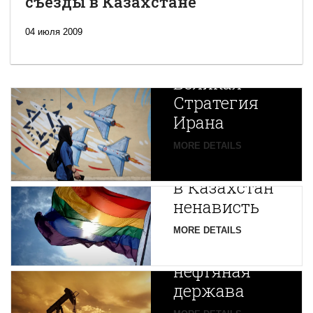
съезды в Казахстане
04 июля 2009
Новая
Великая
Стратегия
Ирана
Путин
MORE DETAILS
экспортирует
В
в Казахстан
Центральной
ненависть
Азии
зарождается
MORE DETAILS
новая
нефтяная
держава