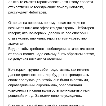
ли кто-то сможет гарантировать, что к зову совести
отечественные госслужащие прислушаются», –
рассуждает Чеботарев.
Отвечая на вопросы, почему новая позиция не
возымеет никакого эффекта для страны, Чеботарев
говорит, что, во-первых, далеко не все способны
стать «совестью министерства» или «совестью
акимата».
Ведь, чтобы требовать соблюдения этических норм
от своих коллег, надо самому быть образцом в этом,
не допуская никаких отклонений.
Во-вторых, трудно себе представить, как именно
данное должностное лицо будет контролировать
своих сослуживцев, чтобы они были «честными,
справедливыми, скромными», обеспечивали
«законность и справедливость принимаемых ими
решений» и т. д. За всеми явно не уследишь.
В-третьих, самый вежливый с посетителями и