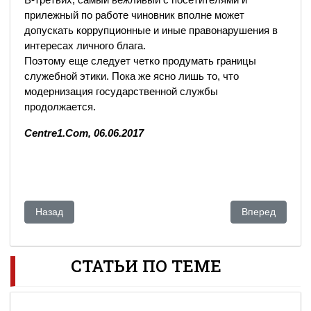
прилежный по работе чиновник вполне может
допускать коррупционные и иные правонарушения в
интересах личного блага.
Поэтому еще следует четко продумать границы
служебной этики. Пока же ясно лишь то, что
модернизация государственной службы
продолжается.
Centre1.Com, 06.06.2017
Предыдущий: Сколько нефти нужно добыть Казахстану, что
Следующий: На
Назад
Вперед
СТАТЬИ ПО ТЕМЕ