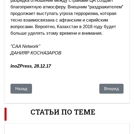
разрядка отношений между странами ЦА создает
благоприятную атмосферу. Внешним “раздражителем”
продолжает выступать угроза терроризма, которая
тесно взаимосвязана с афганским и сирийским
вопросами. Вероятно, Казахстан в 2018 году будет
больше уделять этому времени и внимания.
"CAA Network"
ДАНИЯР КОСНАЗАРОВ
InoZPress, 28.12.17
Предыдущий: "Мы любим елбасы!"
Следующий: Ды
Назад
Вперед
СТАТЬИ ПО ТЕМЕ