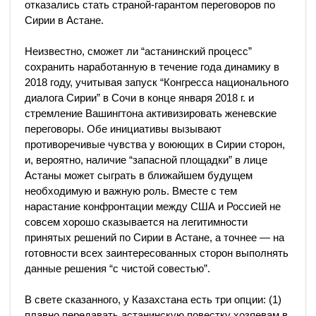
отказались стать страной-гарантом переговоров по
Сирии в Астане.
Неизвестно, сможет ли “астанинский процесс”
сохранить наработанную в течение года динамику в
2018 году, учитывая запуск “Конгресса национального
диалога Сирии” в Сочи в конце января 2018 г. и
стремление Вашингтона активизировать женевские
переговоры. Обе инициативы вызывают
противоречивые чувства у воюющих в Сирии сторон,
и, вероятно, наличие “запасной площадки” в лице
Астаны может сыграть в ближайшем будущем
необходимую и важную роль. Вместе с тем
нарастание конфронтации между США и Россией не
совсем хорошо сказывается на легитимности
принятых решений по Сирии в Астане, а точнее — на
готовности всех заинтересованных сторон выполнять
данные решения “с чистой совестью”.
В свете сказанного, у Казахстана есть три опции: (1)
плавно передавать астанинскую повестку хозяевам в