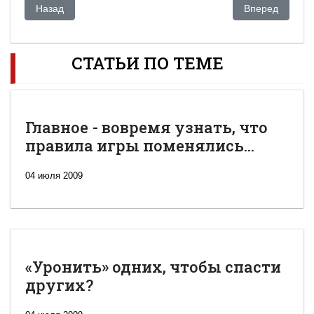
Предыдущий: США помогут Узбекистану разгонять демонст
Следующий: Бо
Назад
Вперед
СТАТЬИ ПО ТЕМЕ
Главное - вовремя узнать, что
правила игры поменялись...
04 июля 2009
«Уронить» одних, чтобы спасти
других?