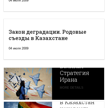
04 июля 2009
Закон деградации. Родовые
съезды в Казахстане
04 июля 2009
Новая
Великая
Стратегия
Ирана
Путин
MORE DETAILS
экспортирует
В
в Казахстан
Центральной