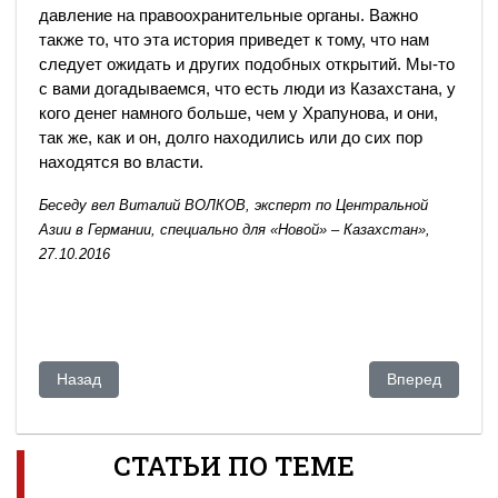
давление на правоохранительные органы. Важно
также то, что эта история приведет к тому, что нам
следует ожидать и других подобных открытий. Мы-то
с вами догадываемся, что есть люди из Казахстана, у
кого денег намного больше, чем у Храпунова, и они,
так же, как и он, долго находились или до сих пор
находятся во власти.
Беседу вел Виталий ВОЛКОВ, эксперт по Центральной
Азии в Германии, специально для «Новой» – Казахстан»,
27.10.2016
Предыдущий: Казахстан лишился четырех олимпийских ме
Следующий: Дл
Назад
Вперед
СТАТЬИ ПО ТЕМЕ