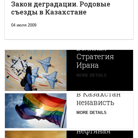
Закон деградации. Родовые
съезды в Казахстане
04 июля 2009
Новая
Великая
Стратегия
Ирана
Путин
MORE DETAILS
экспортирует
В
в Казахстан
Центральной
ненависть
Азии
зарождается
MORE DETAILS
новая
нефтяная