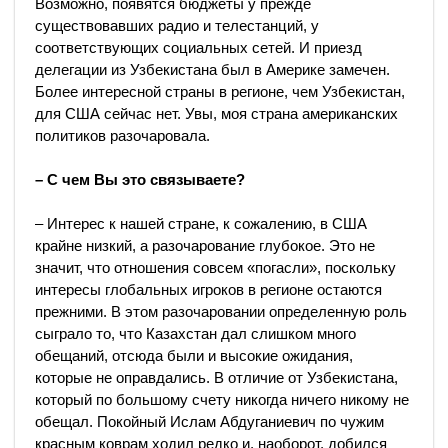
Возможно, появятся бюджеты у прежде
существовавших радио и телестанций, у
соответствующих социальных сетей. И приезд
делегации из Узбекистана был в Америке замечен.
Более интересной страны в регионе, чем Узбекистан,
для США сейчас нет. Увы, моя страна американских
политиков разочаровала.
– С чем Вы это связываете?
– Интерес к нашей стране, к сожалению, в США
крайне низкий, а разочарование глубокое. Это не
значит, что отношения совсем «погасли», поскольку
интересы глобальных игроков в регионе остаются
прежними. В этом разочаровании определенную роль
сыграло то, что Казахстан дал слишком много
обещаний, отсюда были и высокие ожидания,
которые не оправдались. В отличие от Узбекистана,
который по большому счету никогда ничего никому не
обещал. Покойный Ислам Абдуганиевич по чужим
красным коврам ходил редко и, наоборот, добился