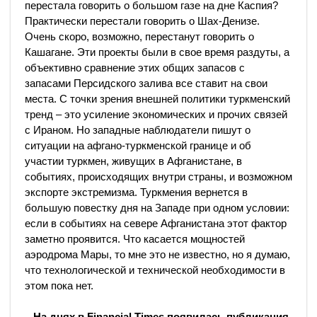
перестала говорить о большом газе на дне Каспия?
Практически перестали говорить о Шах-Денизе.
Очень скоро, возможно, перестанут говорить о
Кашагане. Эти проекты были в свое время раздуты, а
объективно сравнение этих общих запасов с
запасами Персидского залива все ставит на свои
места. С точки зрения внешней политики туркменский
тренд – это усиление экономических и прочих связей
с Ираном. Но западные наблюдатели пишут о
ситуации на афгано-туркменской границе и об
участии туркмен, живущих в Афганистане, в
событиях, происходящих внутри страны, и возможном
экспорте экстремизма. Туркмения вернется в
большую повестку дня на Западе при одном условии:
если в событиях на севере Афганистана этот фактор
заметно проявится. Что касается мощностей
аэродрома Мары, то мне это не известно, но я думаю,
что технологической и технической необходимости в
этом пока нет.
– На днях в Financial Times появилась публикация