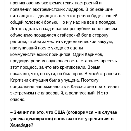
проникновения экстремистских настроений и
появления экстремистских лидеров. В ближайшие
пятнадцать – двадцать лет этот регион будет нашей
общей головной болью. Но и у нас не все в порядке.
Лет двадцать назад в наших республиках не совсем
объяснимо поощрялся стайерский бег в сторону
религии, чтобы заместить идеологический вакуум,
наступивший после ухода со сцены
коммунистических принципов. Один Каримов,
предвидя религиозную опасность, старался пресечь
этот процесс, за что его критиковали. Время
показало, что, по сути, он был прав. В моей стране и в
Киргизии ситуация была упущена. Поэтому
социальная напряженность в Казахстане притягивает
экстремизм не классовый, а религиозный. И это
опасно.
– Значит ли это, что США (оговоримся – в случае
успеха демократов) снова захотят укрепиться в
Ханабаде?