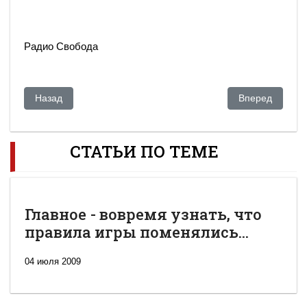
Радио Свобода
Предыдущий: Английский лорд возлагает надежду на выбор
Следующий: Ув
Назад
Вперед
СТАТЬИ ПО ТЕМЕ
Главное - вовремя узнать, что
правила игры поменялись...
04 июля 2009