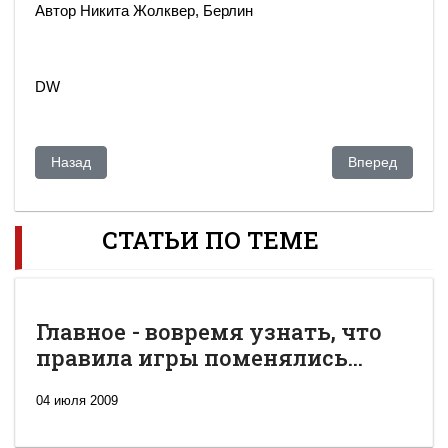
Автор Никита Жолквер, Берлин
DW
Предыдущий: Киев встретил Назарбаева протестом
Следующий: Авс
Назад
Вперед
СТАТЬИ ПО ТЕМЕ
Главное - вовремя узнать, что
правила игры поменялись...
04 июля 2009