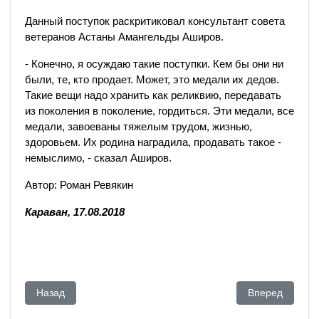
Данный поступок раскритиковал консультант совета
ветеранов Астаны Амангельды Аширов.
- Конечно, я осуждаю такие поступки. Кем бы они ни
были, те, кто продает. Может, это медали их дедов.
Такие вещи надо хранить как реликвию, передавать
из поколения в поколение, гордиться. Эти медали, все
медали, завоеваны тяжелым трудом, жизнью,
здоровьем. Их родина наградила, продавать такое -
немыслимо, - сказал Аширов.
Автор: Роман Ревякин
Караван, 17.08.2018
Предыдущий: Как Каспийское море превратили во «внутри
Следующий: Ра
Назад
Вперед