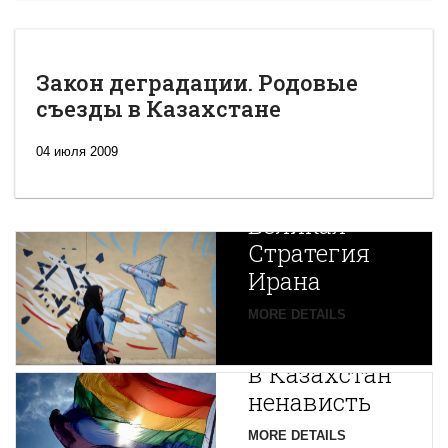
Закон деградации. Родовые
съезды в Казахстане
04 июля 2009
Новая
Великая
Стратегия
Ирана
Путин
MORE DETAILS
экспортирует
В
в Казахстан
Центральной
ненависть
Азии
зарождается
MORE DETAILS