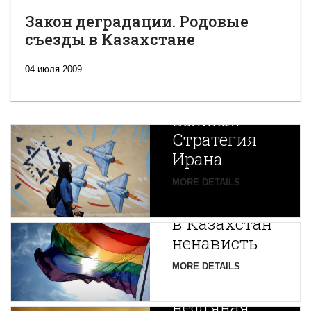
Закон деградации. Родовые
съезды в Казахстане
04 июля 2009
Новая
Великая
Стратегия
Ирана
Путин
MORE DETAILS
экспортирует
В
в Казахстан
Центральной
ненависть
Азии
зарождается
MORE DETAILS
новая
нефтяная