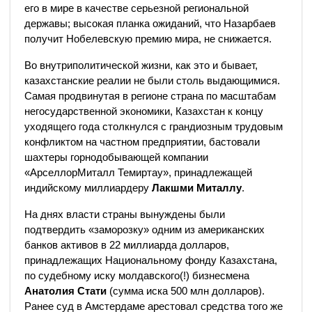
его в мире в качестве серьезной региональной
державы; высокая планка ожиданий, что Назарбаев
получит Нобелевскую премию мира, не снижается.
Во внутриполитической жизни, как это и бывает,
казахстанские реалии не были столь выдающимися.
Самая продвинутая в регионе страна по масштабам
негосударственной экономики, Казахстан к концу
уходящего года столкнулся с грандиозным трудовым
конфликтом на частном предприятии, бастовали
шахтеры горнодобывающей компании
«АрселлорМиталл Темиртау», принадлежащей
индийскому миллиардеру
Лакшми Миталлу
.
На днях власти страны вынуждены были
подтвердить «заморозку» одним из американских
банков активов в 22 миллиарда долларов,
принадлежащих Национальному фонду Казахстана,
по судебному иску молдавского(!) бизнесмена
Анатолия Стати
(сумма иска 500 млн долларов).
Ранее суд в Амстердаме арестовал средства того же