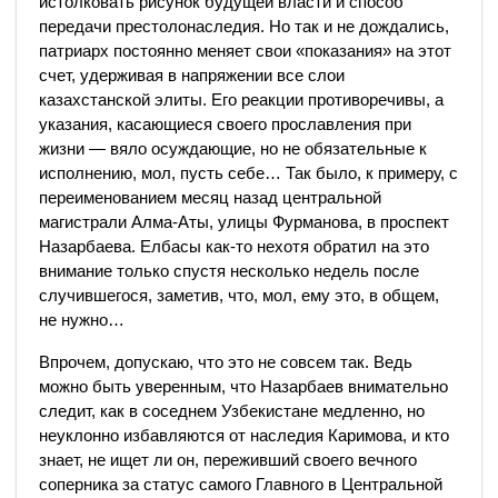
истолковать рисунок будущей власти и способ
передачи престолонаследия. Но так и не дождались,
патриарх постоянно меняет свои «показания» на этот
счет, удерживая в напряжении все слои
казахстанской элиты. Его реакции противоречивы, а
указания, касающиеся своего прославления при
жизни — вяло осуждающие, но не обязательные к
исполнению, мол, пусть себе… Так было, к примеру, с
переименованием месяц назад центральной
магистрали Алма-Аты, улицы Фурманова, в проспект
Назарбаева. Елбасы как-то нехотя обратил на это
внимание только спустя несколько недель после
случившегося, заметив, что, мол, ему это, в общем,
не нужно…
Впрочем, допускаю, что это не совсем так. Ведь
можно быть уверенным, что Назарбаев внимательно
следит, как в соседнем Узбекистане медленно, но
неуклонно избавляются от наследия Каримова, и кто
знает, не ищет ли он, переживший своего вечного
соперника за статус самого Главного в Центральной