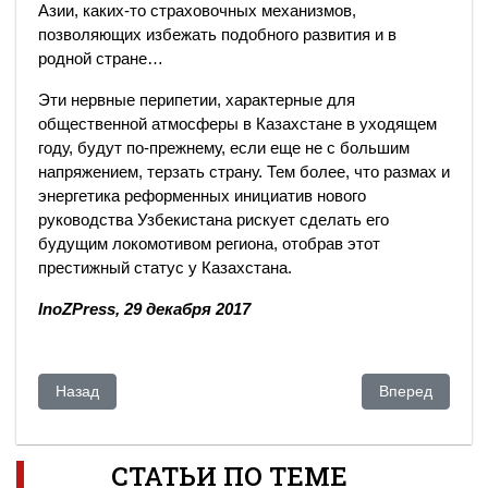
Азии, каких-то страховочных механизмов,
позволяющих избежать подобного развития и в
родной стране…
Эти нервные перипетии, характерные для
общественной атмосферы в Казахстане в уходящем
году, будут по-прежнему, если еще не с большим
напряжением, терзать страну. Тем более, что размах и
энергетика реформенных инициатив нового
руководства Узбекистана рискует сделать его
будущим локомотивом региона, отобрав этот
престижный статус у Казахстана.
InoZPress, 29 декабря 2017
Предыдущий: Есть ли культ личности Назарбаева?
Следующий: Кас
Назад
Вперед
СТАТЬИ ПО ТЕМЕ