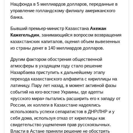
Нацфонда в 5 миллиардов долларов, переданные в
управление голландскому филиалу американского
банка.
Бывший премьер-министр Казахстана
Акежан
Кажегельдин
, занимающийся вопросом возвращения
казахстанских капиталов, оценил объем вывезенных
из страны денег в 140 миллиардов долларов.
Другим фактором обострения общественной
атмосферы в уходящем году стало решение
Назарбаева приступить к дальнейшему этапу
перехода казахстанского алфавита с кириллицы на
латиницу. Пару лет назад, в момент активной фазы
событий на юго-востоке Украины, где адепты
«русского мира» пытались расширить его к западу от
России, их коллеги в Казахстане надеялись
использовать успехи сепаратистов в ДНР/ЛНР и у
себя дома, используя отказ от кириллицы как
свидетельство ущемления прав русскоязычных.
Власти в Астане приняли решение не обострять