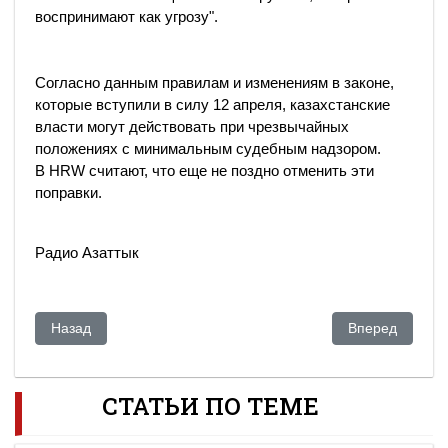
воспринимают как угрозу".
Согласно данным правилам и изменениям в законе,
которые вступили в силу 12 апреля, казахстанские
власти могут действовать при чрезвычайных
положениях с минимальным судебным надзором.
В HRW считают, что еще не поздно отменить эти
поправки.
Радио Азаттык
Предыдущий: Русское население сочетает преданность На
Следующий: Же
Назад
Вперед
СТАТЬИ ПО ТЕМЕ