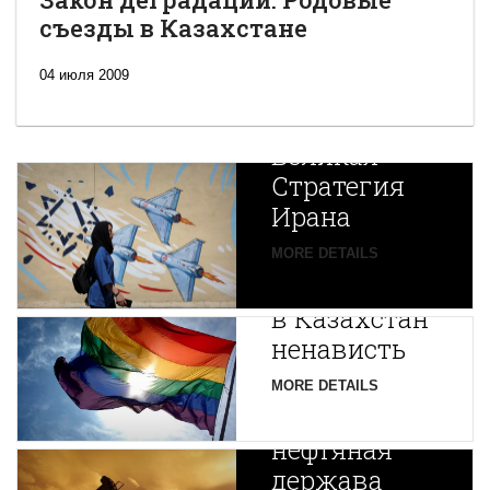
съезды в Казахстане
04 июля 2009
Новая
Великая
Стратегия
Ирана
Путин
MORE DETAILS
экспортирует
В
в Казахстан
Центральной
ненависть
Азии
зарождается
MORE DETAILS
новая
нефтяная
держава