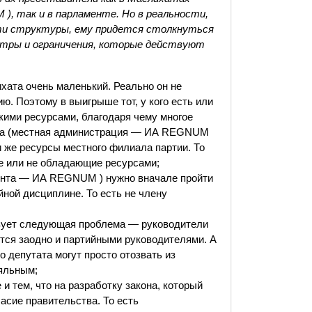
, так и в парламенте. Но в реальности,
эти структуры, ему придется столкнуться
ьтры и ограничения, которые действуют
ата очень маленький. Реально он не
ю. Поэтому в выигрыше тот, у кого есть или
ими ресурсами, благодаря чему многое
ата (местная администрация — ИА REGNUM
 же ресурсы местного филиала партии. То
е или не обладающие ресурсами;
ента — ИА REGNUM ) нужно вначале пройти
йной дисциплине. То есть не члену
вует следующая проблема — руководители
тся заодно и партийными руководителями. А
то депутата могут просто отозвать из
ояльным;
и тем, что на разработку закона, который
асие правительства. То есть