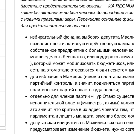
(местные представительные органы — ИА REGNUM )
каким бы активным ни был человек до попадания в 
с новыми правилами игры. Перечислю основные фил
для представительных органов:
избирательный фонд на выборах депутата Маслих
позволяет вести активную и действенную кампани
собственное предприятие с большими человеческ
можно сделать бесплатно, или поддержка аким
), который может мобилизовать бюджетников, или
есть на этом этапе отсекаются люди несистемны
для избрания в Мажилис (нижняя палата парлам
партийный контроль, а значит, подчиняться парти
политических партий попасть туда нельзя;
отдельно для членов партии «Нур Отан» сущест
исполнительной власти (министры, акимы) являю
это значит, что критика в их адрес чревата тем, ч
парламента и лишить мандата, заменив более л
депутатская инициатива в Мажилисе скована еще 
предусматривает изменение бюджета, нужно согл