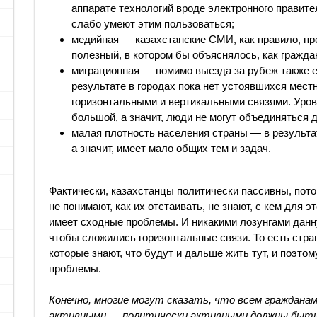
аппарате технологий вроде электронного правите
слабо умеют этим пользоваться;
медийная — казахстанские СМИ, как правило, пр
полезный, в котором бы объяснялось, как гражда
миграционная — помимо выезда за рубеж также е
результате в городах пока нет устоявшихся мест
горизонтальными и вертикальными связями. Урове
большой, а значит, люди не могут объединяться 
малая плотность населения страны — в результа
а значит, имеет мало общих тем и задач.
Фактически, казахстанцы политически пассивны, потом
не понимают, как их отстаивать, не знают, с кем для э
имеет сходные проблемы. И никакими лозунгами данн
чтобы сложились горизонтальные связи. То есть стр
которые знают, что будут и дальше жить тут, и поэто
проблемы.
Конечно, многие могут сказать, что всем граждана
активными — политически активными должны быть