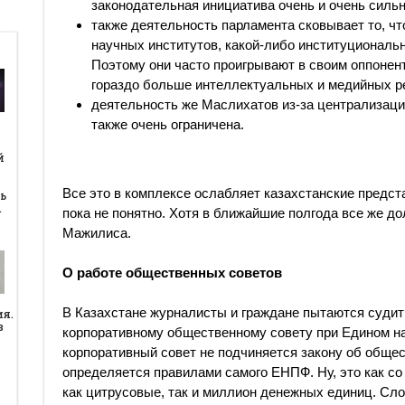
законодательная инициатива очень и очень сильн
также деятельность парламента сковывает то, ч
научных институтов, какой-либо институциональ
Поэтому они часто проигрывают в своим оппонент
гораздо больше интеллектуальных и медийных р
деятельность же Маслихатов из-за централизаци
также очень ограничена.
й
й
Все это в комплексе ослабляет казахстанские предста
ь
…
пока не понятно. Хотя в ближайшие полгода все же д
Мажилиса.
О работе общественных советов
В Казахстане журналисты и граждане пытаются судит
ия.
в
корпоративному общественному совету при Едином н
корпоративный совет не подчиняется закону об общес
определяется правилами самого ЕНПФ. Ну, это как со
как цитрусовые, так и миллион денежных единиц. Сло