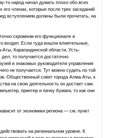
му-то народ начал думать плохо обо всех
х его членах, которые после трех заседаний
еред вступлением должны были прочитать, на
аточно скромном его функционале и
го входят. Если туда вошли влиятельные,
-Аты, Карагандинской области, Усть-
 дел, то получается достаточно
рузей и знакомых руководителя управления
ичего не получается. Тут можно судить по той
ов. Общественный совет города Алма-Аты, к
ства на свою деятельность он достает сам.
мпьютер, принтер и пачку бумаги, то как они
зависит от экономики региона — см. пункт
ействовать на региональном уровне. К
ся изменений в пользу граждан в правилах