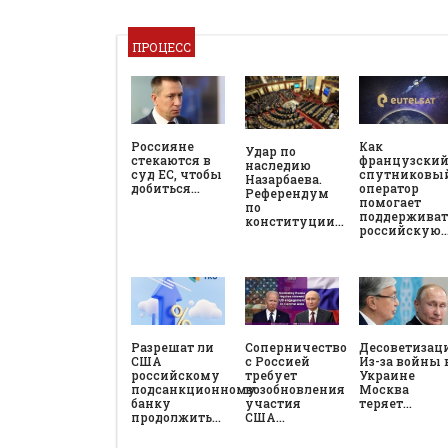
ПРОЦЕСС
Россияне
Как
Удар по
стекаются в
французски
наследию
суд ЕС, чтобы
спутниковы
Назарбаева.
добиться…
оператор
Референдум
помогает
по
поддерживат
конституции…
российскую
Разрешат ли
Соперничество
Десоветизац
США
с Россией
Из-за войны 
российскому
требует
Украине
подсанкционному
возобновления
Москва
банку
участия
теряет…
продолжить…
США…