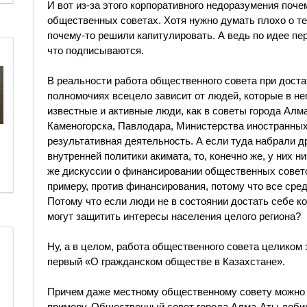
И вот из-за этого корпоративного недоразумения поче
общественных советах. Хотя нужно думать плохо о те
почему-то решили капитулировать. А ведь по идее п
что подписываются.
В реальности работа общественного совета при дост
полномочиях всецело зависит от людей, которые в не
известные и активные люди, как в советы города Алма
Каменогорска, Павлодара, Министерства иностранных
результативная деятельность. А если туда набрали д
внутренней политики акимата, то, конечно же, у них н
же дискуссии о финансировании общественных совет
примеру, против финансирования, потому что все сред
Потому что если люди не в состоянии достать себе ко
могут защитить интересы населения целого региона?
Ну, а в целом, работа общественного совета целиком 
первый «О гражданском обществе в Казахстане».
Причем даже местному общественному совету можно д
примеру, Общественный совет города Алма-Аты добил