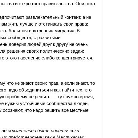
льства и открытого правительства. Они пока
едпочитают развлекательный контент, а не
нам жить лучше и отстаивать свои права;
сть большая внутренняя миграция. В
ных сообществ, с развитыми
нь доверия людей друг к другу не очень
для решения своих политических задач;
те этого население слабо концентрируется,
у что не знают своих прав, а если знают, то
того надо объединиться и как найти тех, кто
ую проблему не решить — тут нужно время,
ане нужны устойчивые сообщества людей,
му осознают, что надо решить все местные
м не обязательно быть политически
 их представители как в Маслихатах