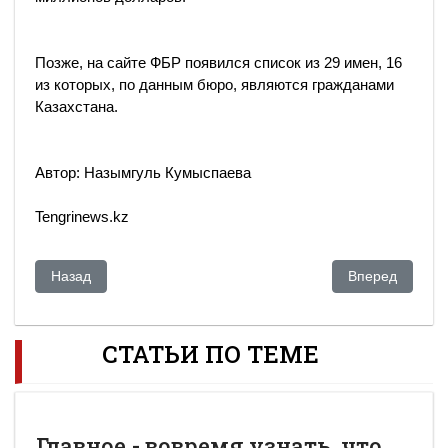
Позже, на сайте ФБР появился список из 29 имен, 16
из которых, по данным бюро, являются гражданами
Казахстана.
Автор: Назымгуль Кумыспаева
Tengrinews.kz
Предыдущий: Смена власти в Украине и ее возможное влия
Следующий: Ск
Назад
Вперед
СТАТЬИ ПО ТЕМЕ
Главное - вовремя узнать, что