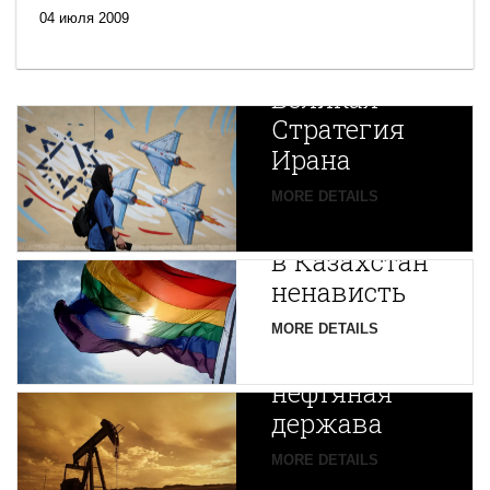
04 июля 2009
Новая
Великая
Стратегия
Ирана
Путин
MORE DETAILS
экспортирует
В
в Казахстан
Центральной
ненависть
Азии
зарождается
MORE DETAILS
новая
нефтяная
держава
MORE DETAILS