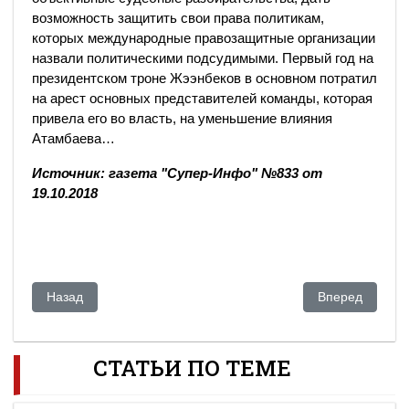
возможность защитить свои права политикам,
которых международные правозащитные организации
назвали политическими подсудимыми. Первый год на
президентском троне Жээнбеков в основном потратил
на арест основных представителей команды, которая
привела его во власть, на уменьшение влияния
Атамбаева…
Источник: газета "Супер-Инфо" №833 от
19.10.2018
Предыдущий: Почему казахстанцы не пытаются изменить св
Следующий: Пу
Назад
Вперед
СТАТЬИ ПО ТЕМЕ