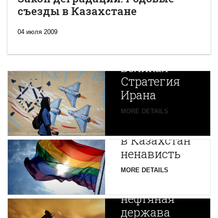
съезды в Казахстане
04 июля 2009
Новая
Великая
Стратегия
Ирана
Путин
MORE DETAILS
экспортирует
В
в Казахстан
Центральной
ненависть
Азии
зарождается
MORE DETAILS
новая
нефтяная
держава